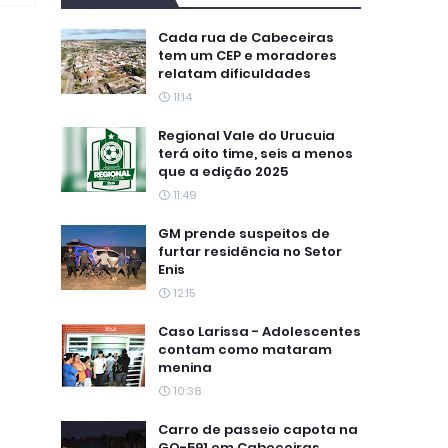
Cada rua de Cabeceiras
tem um CEP e moradores
relatam dificuldades
11:14
Regional Vale do Urucuia
terá oito time, seis a menos
que a edição 2025
11:49
GM prende suspeitos de
furtar residência no Setor
Enis
12:15
Caso Larissa - Adolescentes
contam como mataram
menina
10:38
Carro de passeio capota na
GO-591 em Cabeceiras