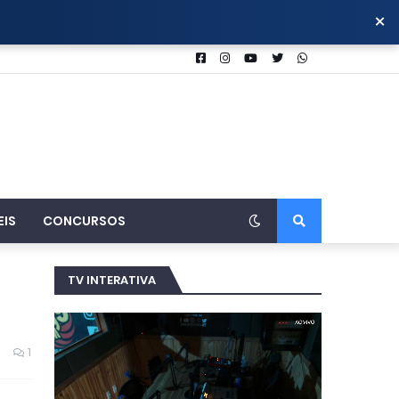
×
EIS
CONCURSOS
TV INTERATIVA
1