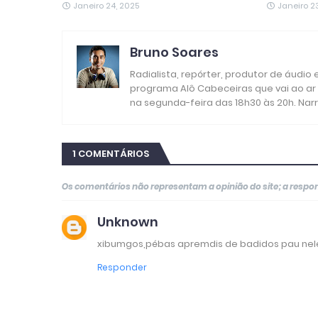
Janeiro 24, 2025
Janeiro 2
Bruno Soares
Radialista, repórter, produtor de áudio
programa Alô Cabeceiras que vai ao ar
na segunda-feira das 18h30 às 20h. Nar
1 COMENTÁRIOS
Os comentários não representam a opinião do site; a resp
Unknown
xibumgos,pébas apremdis de badidos pau nel
Responder