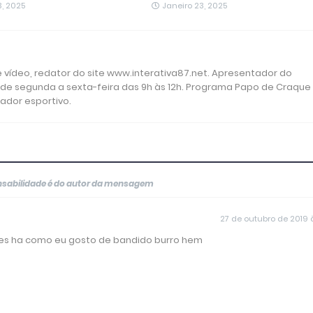
3, 2025
Janeiro 23, 2025
 e vídeo, redator do site www.interativa87.net. Apresentador do
 de segunda a sexta-feira das 9h às 12h. Programa Papo de Craque
rador esportivo.
onsabilidade é do autor da mensagem
27 de outubro de 2019 à
es ha como eu gosto de bandido burro hem