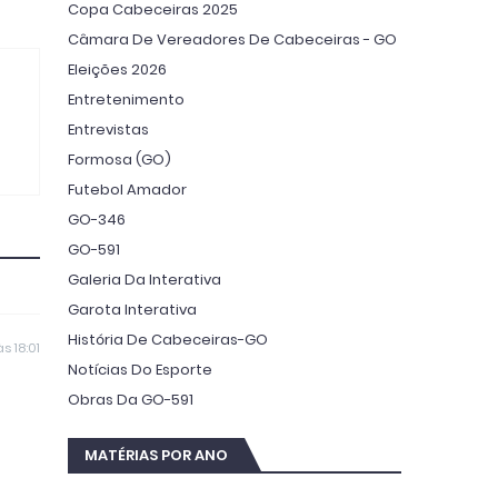
Copa Cabeceiras 2025
Câmara De Vereadores De Cabeceiras - GO
Eleições 2026
Entretenimento
Entrevistas
Formosa (GO)
Futebol Amador
GO-346
GO-591
Galeria Da Interativa
Garota Interativa
História De Cabeceiras-GO
s 18:01
Notícias Do Esporte
Obras Da GO-591
MATÉRIAS POR ANO