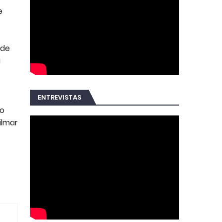
e
 de
a
ENTREVISTAS
 o
ilmar