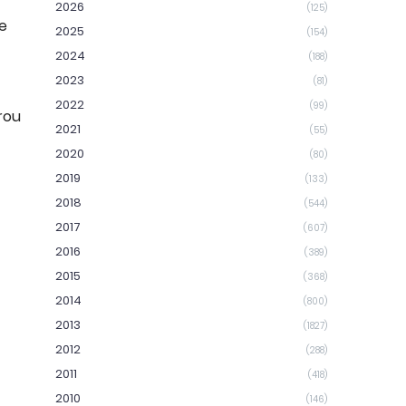
2026
(125)
e
2025
(154)
2024
(188)
2023
(81)
2022
(99)
rou
2021
(55)
2020
(80)
2019
(133)
2018
(544)
2017
(607)
2016
(389)
2015
(368)
2014
(800)
2013
(1827)
2012
(288)
2011
(418)
2010
(146)