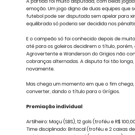
A partida foi muito disputada, com belas joga
emoção. Um jogo digno de duas equipes que 
futebol pode ser disputada sem apelar para x
equilibrada só poderia ser decidida nos pênalti
E o campeão só foi conhecido depois de muito
até para os goleiros decidirem o título, poré
Agrovertente e Wanderson do Grigios não co
cobranças alternadas. A disputa foi tão longa,
novamente.
Mas chega um momento em que o fim chega, e
converter, dando o título para o Grígios.
Premiação individual
Artilheiro: Maçu (SBS), 12 gols (troféu e R$ 100,0
Time disciplinado: Britacal (troféu e 2 caixas d