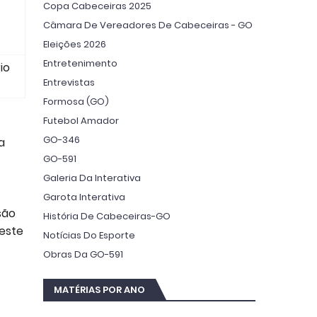
Copa Cabeceiras 2025
Câmara De Vereadores De Cabeceiras - GO
Eleições 2026
Entretenimento
io
Entrevistas
Formosa (GO)
Futebol Amador
GO-346
a
GO-591
Galeria Da Interativa
Garota Interativa
são
História De Cabeceiras-GO
este
Notícias Do Esporte
Obras Da GO-591
MATÉRIAS POR ANO