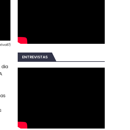
tiva87)
ENTREVISTAS
 dia
A
nas
s