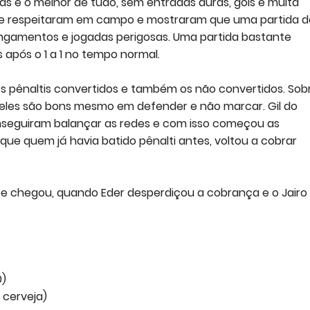
das e o melhor de tudo, sem entradas duras, gols e muita
se respeitaram em campo e mostraram que uma partida d
ingamentos e jogadas perigosas. Uma partida bastante
s após o 1 a 1 no tempo normal.
s pênaltis convertidos e também os não convertidos. Sob
m, eles são bons mesmo em defender e não marcar. Gil do
nseguiram balançar as redes e com isso começou as
 que quem já havia batido pênalti antes, voltou a cobrar
 chegou, quando Eder desperdiçou a cobrança e o Jairo
0)
e cerveja)