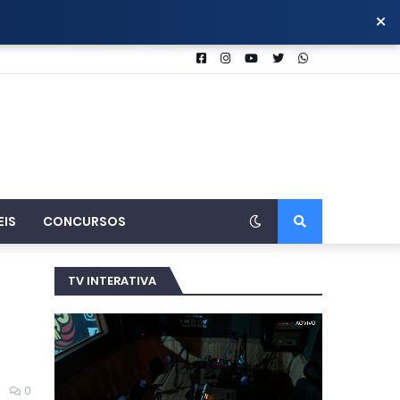
×
EIS
CONCURSOS
TV INTERATIVA
0