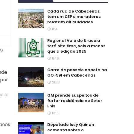
Cada rua de Cabeceiras
tem um CEP e moradores
relatam dificuldades
11:14
Regional Vale do Urucuia
terá oito time, seis a menos
ou
que a edição 2025
11:49
Carro de passeio capota na
nde
GO-591 em Cabeceiras
 por
21:33
ar a
GM prende suspeitos de
furtar residência no Setor
Enis
12:15
 anos
Deputado Issy Quinan
comenta sobre o