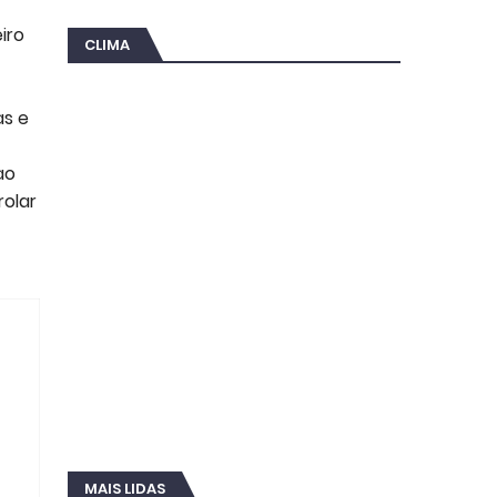
iro
CLIMA
as e
ao
rolar
MAIS LIDAS