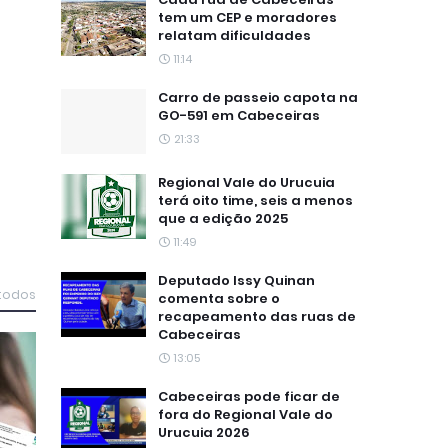
tem um CEP e moradores
relatam dificuldades
11:14
Carro de passeio capota na
GO-591 em Cabeceiras
21:33
Regional Vale do Urucuia
terá oito time, seis a menos
que a edição 2025
11:49
Deputado Issy Quinan
 todos
comenta sobre o
recapeamento das ruas de
Cabeceiras
13:05
Cabeceiras pode ficar de
fora do Regional Vale do
Urucuia 2026