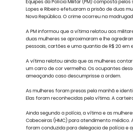
Equipes da Polícia Militar (PM) composta pelos
Lopes e Ribeiro efetuaram a prisão de duas m
Nova República. O crime ocorreu na madrugad
A PM informou que a vítima relatou aos milita
duas mulheres se aproximaram e lhe agredir
pessoais, cartões e uma quantia de R$ 20 em 
A vítima relatou ainda que as mulheres cont
um carro de cor vermelha. Os ocupantes desse 
ameaçando caso descumprisse a ordem.
As mulheres foram presas pela manhã e identifi
Elas foram reconhecidas pela vítima. A carte
Ainda segundo a polícia, a vítima e as mulher
Cabeceiras (HMC) para atendimento médico. Ap
foram conduzida para delegacia de polícia e