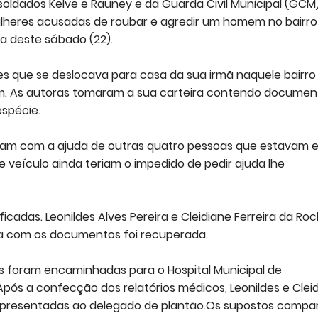
 soldados Kelve e Rauney e da Guarda Civil Municipal (GCM)
ulheres acusadas de roubar e agredir um homem no bairro
a deste sábado (22).
res que se deslocava para casa da sua irmã naquele bairro
am. As autoras tomaram a sua carteira contendo documen
espécie.
aram com a ajuda de outras quatro pessoas que estavam 
veículo ainda teriam o impedido de pedir ajuda lhe
cadas. Leonildes Alves Pereira e Cleidiane Ferreira da Roc
ira com os documentos foi recuperada.
es foram encaminhadas para o Hospital Municipal de
ós a confecção dos relatórios médicos, Leonildes e Clei
 apresentadas ao delegado de plantão.Os supostos compa