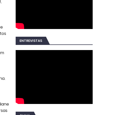
,
 e
tos
ENTREVISTAS
em
ha.
diane
rsas