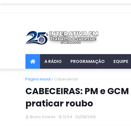
A RÁDIO
PROGRAMAÇÃO
EQUIPE
Página inicial
Cabeceiras1
CABECEIRAS: PM e GCM
praticar roubo
Bruno Soares
13:54
22/06/2019