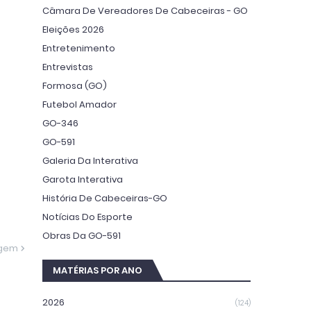
Câmara De Vereadores De Cabeceiras - GO
Eleições 2026
Entretenimento
Entrevistas
Formosa (GO)
Futebol Amador
GO-346
GO-591
Galeria Da Interativa
Garota Interativa
História De Cabeceiras-GO
Notícias Do Esporte
Obras Da GO-591
agem
MATÉRIAS POR ANO
2026
(124)