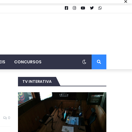
×
EIS
CONCURSOS
TV INTERATIVA
0