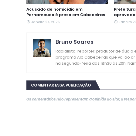
Acusado de homicídio em
Prefeitur
Pernambuco é preso em Cabeceiras
aprovados
Janeiro 24, 2025
Janeiro 2
Bruno Soares
Radialista, repórter, produtor de áudio
programa Alô Cabeceiras que vai ao ar
na segunda-feira das 18h30 às 20h. Nar
COMENTAR ESSA PUBLICAÇÃO
Os comentários não representam a opinião do site; a resp