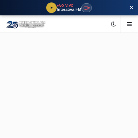
×
AO VIVO
Interativa FM