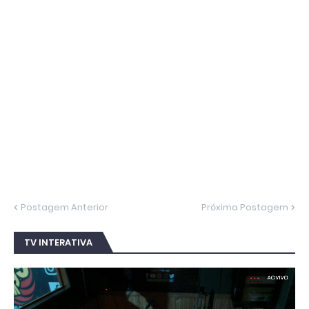
Postagem Anterior
Próxima Postagem
TV INTERATIVA