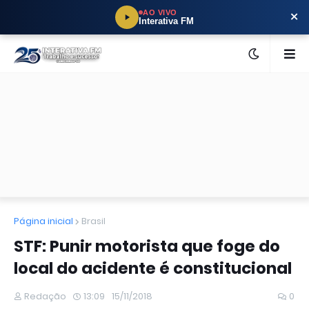
×
AO VIVO
Interativa FM
Página inicial
Brasil
STF: Punir motorista que foge do
local do acidente é constitucional
Redação
13:09
15/11/2018
0