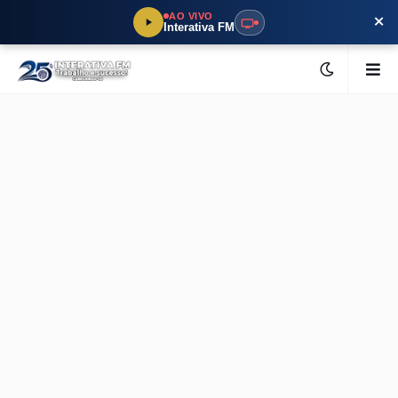
×
AO VIVO
Interativa FM