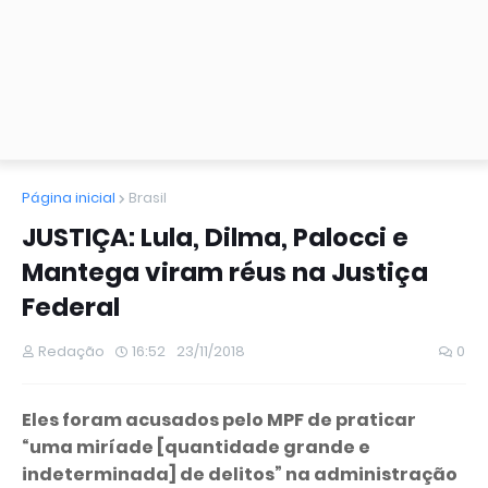
Página inicial
Brasil
JUSTIÇA: Lula, Dilma, Palocci e
Mantega viram réus na Justiça
Federal
Redação
16:52
23/11/2018
0
Eles foram acusados pelo MPF de praticar
“uma miríade [quantidade grande e
indeterminada] de delitos” na administração