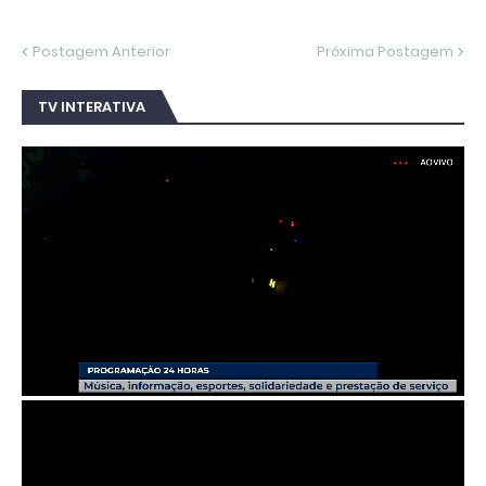
Postagem Anterior
Próxima Postagem
TV INTERATIVA