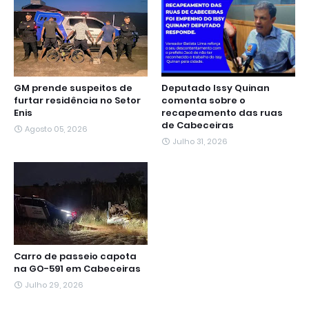
k
p
m
e
n
r
GM prende suspeitos de
Deputado Issy Quinan
furtar residência no Setor
comenta sobre o
Enis
recapeamento das ruas
de Cabeceiras
Agosto 05, 2026
Julho 31, 2026
Carro de passeio capota
na GO-591 em Cabeceiras
Julho 29, 2026