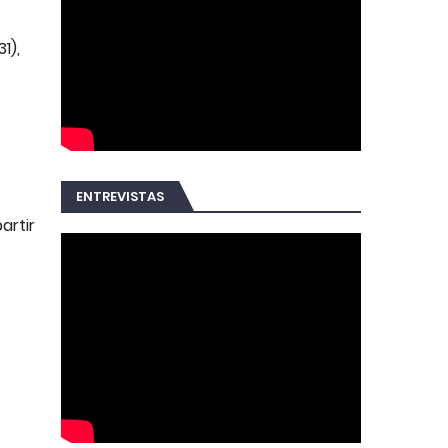
1),
ENTREVISTAS
artir