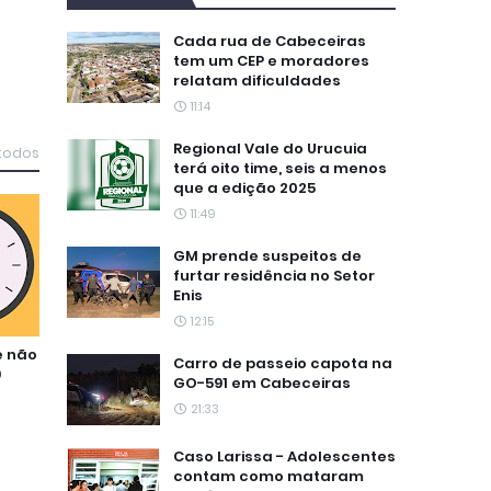
Cada rua de Cabeceiras
tem um CEP e moradores
relatam dificuldades
11:14
Regional Vale do Urucuia
 todos
terá oito time, seis a menos
que a edição 2025
11:49
GM prende suspeitos de
furtar residência no Setor
Enis
12:15
e não
Carro de passeio capota na
9
GO-591 em Cabeceiras
21:33
Caso Larissa - Adolescentes
contam como mataram