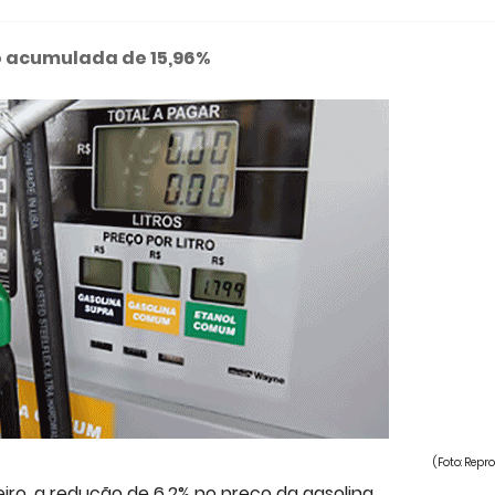
o acumulada de 15,96%
(Foto: Rep
iro, a redução de 6,2% no preço da gasolina.