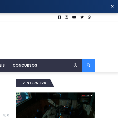
×
EIS
CONCURSOS
TV INTERATIVA
0