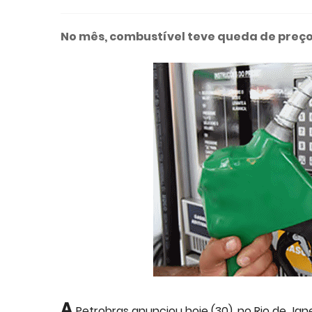
No mês, combustível teve queda de preç
A
Petrobras anunciou hoje (30), no Rio de Jane