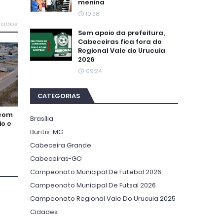
menina
10:38
 todos
Sem apoio da prefeitura,
Cabeceiras fica fora do
Regional Vale do Urucuia
2026
09:24
CATEGORIAS
 com
Brasília
io e
Buritis-MG
Cabeceira Grande
Cabeceiras-GO
Campeonato Municipal De Futebol 2026
Campeonato Municipal De Futsal 2026
Campeonato Regional Vale Do Urucuia 2025
Cidades