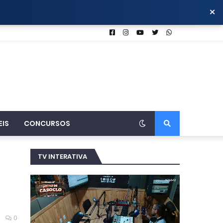
×
EIS
CONCURSOS
TV INTERATIVA
0