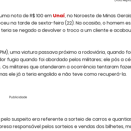
(Foto: Rep
 uma nota de R$ 100 em
Unaí
, no Noroeste de Minas Gerais
eu na tarde de sexta-feira (22). Na ocasião, o homem es
e teria se negado a devolver o troco a um cliente e acabo
(PM), uma viatura passava próximo a rodoviária, quando fo
r fugia quando foi abordado pelos militares; ele pôs a c
a. Os militares que atenderam a ocorrência tentaram faze
s ele já a teria engolido e não teve como recuperá-la.
Publicidade
 pelo suspeito era referente a sorteio de carros e quanti
resa responsável pelos sorteios e vendas dos bilhetes, m