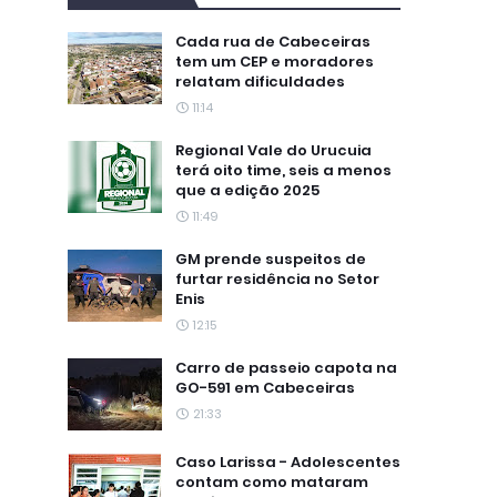
Cada rua de Cabeceiras
tem um CEP e moradores
relatam dificuldades
11:14
Regional Vale do Urucuia
terá oito time, seis a menos
que a edição 2025
11:49
GM prende suspeitos de
furtar residência no Setor
Enis
12:15
Carro de passeio capota na
GO-591 em Cabeceiras
21:33
Caso Larissa - Adolescentes
contam como mataram