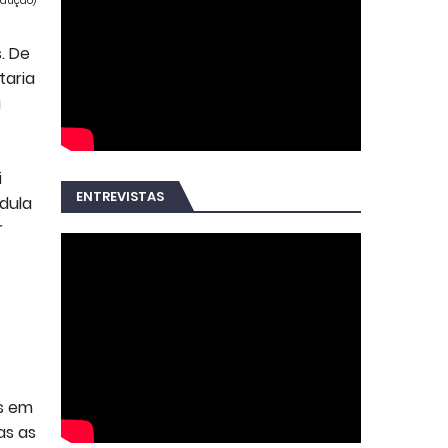
rodução)
. De
taria
u
i
ENTREVISTAS
édula
r
as em
as as