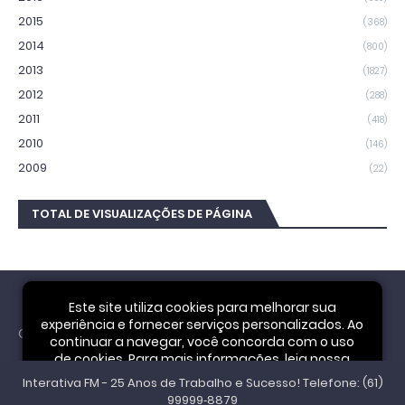
2015
(368)
2014
(800)
2013
(1827)
2012
(288)
2011
(418)
2010
(146)
2009
(22)
TOTAL DE VISUALIZAÇÕES DE PÁGINA
Este site utiliza cookies para melhorar sua
experiência e fornecer serviços personalizados. Ao
Cookie Notice
continuar a navegar, você concorda com o uso
de cookies. Para mais informações, leia nossa
Interativa FM - 25 Anos de Trabalho e Sucesso! Telefone: (61)
Política de Privacidade
.
Aceitar
99999‑8879