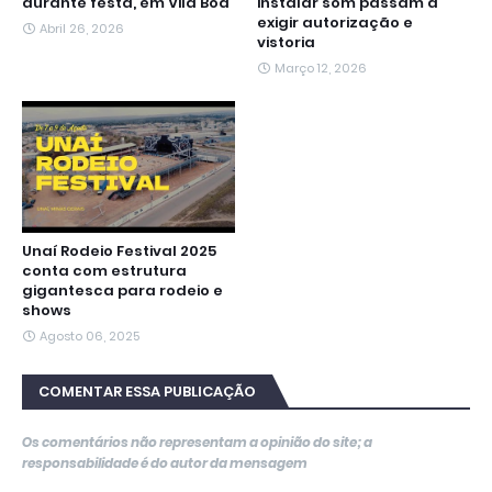
durante festa, em Vila Boa
instalar som passam a
exigir autorização e
Abril 26, 2026
vistoria
Março 12, 2026
Unaí Rodeio Festival 2025
conta com estrutura
gigantesca para rodeio e
shows
Agosto 06, 2025
COMENTAR ESSA PUBLICAÇÃO
Os comentários não representam a opinião do site; a
responsabilidade é do autor da mensagem