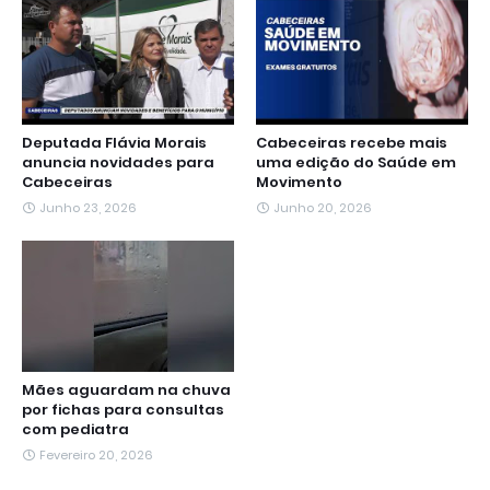
k
p
m
e
n
r
Deputada Flávia Morais
Cabeceiras recebe mais
anuncia novidades para
uma edição do Saúde em
Cabeceiras
Movimento
Junho 23, 2026
Junho 20, 2026
Mães aguardam na chuva
por fichas para consultas
com pediatra
Fevereiro 20, 2026