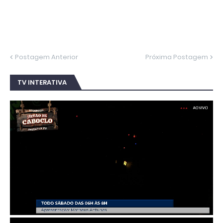
Postagem Anterior
Próxima Postagem
TV INTERATIVA