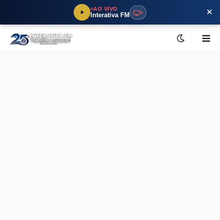
×
AO VIVO
Interativa FM