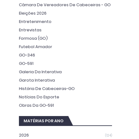
Câmara De Vereadores De Cabeceiras - GO
Eleições 2026
Entretenimento
Entrevistas
Formosa (GO)
Futebol Amador
GO-346
GO-591
Galeria Da Interativa
Garota Interativa
História De Cabeceiras-GO
Notícias Do Esporte
Obras Da GO-591
MATÉRIAS POR ANO
2026
(124)