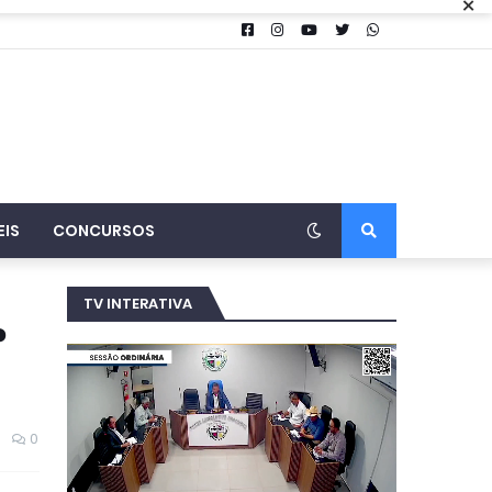
×
EIS
CONCURSOS
TV INTERATIVA
?
0