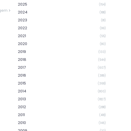
2025
(154)
agem
2024
(188)
2023
(81)
2022
(99)
2021
(55)
2020
(80)
2019
(133)
2018
(544)
2017
(607)
2016
(389)
2015
(368)
2014
(800)
2013
(1827)
2012
(288)
2011
(418)
2010
(146)
2009
(22)