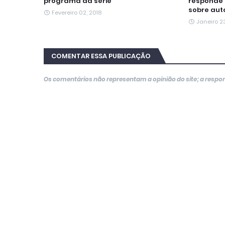
programa da série
responde 
sobre aut
Fevereiro 02, 2018
Janeiro 23
COMENTAR ESSA PUBLICAÇÃO
Os comentários não representam a opinião do site; a resp