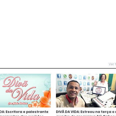
Ver
DA: Escritora e palestrante
DIVÃ DA VIDA: Estreou na terça o