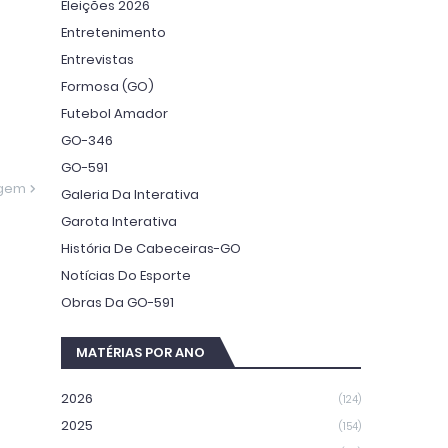
Eleições 2026
Entretenimento
Entrevistas
Formosa (GO)
Futebol Amador
GO-346
GO-591
agem
Galeria Da Interativa
Garota Interativa
História De Cabeceiras-GO
Notícias Do Esporte
Obras Da GO-591
MATÉRIAS POR ANO
2026
(124)
2025
(154)