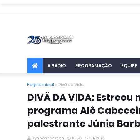
A RÁDIO
PROGRAMAÇÃO
EQUIPE
Página inicial
Divã da Vida
DIVÃ DA VIDA: Estreou 
programa Alô Cabeceir
palestrante Júnia Bar
Byn Wanderson
16:58
17/01/2018