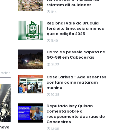
relatam dificuldades
11:14
Regional Vale do Urucuia
terá oito time, seis a menos
que a edição 2025
11:49
Carro de passeio capota na
GO-591 em Cabeceiras
21:33
 todos
Caso Larissa - Adolescentes
contam como mataram
menina
10:38
Deputado Issy Quinan
comenta sobre o
recapeamento das ruas de
Cabeceiras
 novo
13:05