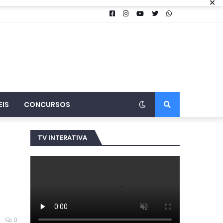
×
EIS
CONCURSOS
TV INTERATIVA
0