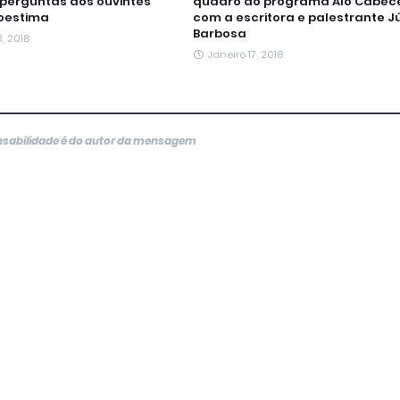
perguntas dos ouvintes
quadro do programa Alô Cabece
oestima
com a escritora e palestrante J
Barbosa
, 2018
Janeiro 17, 2018
onsabilidade é do autor da mensagem