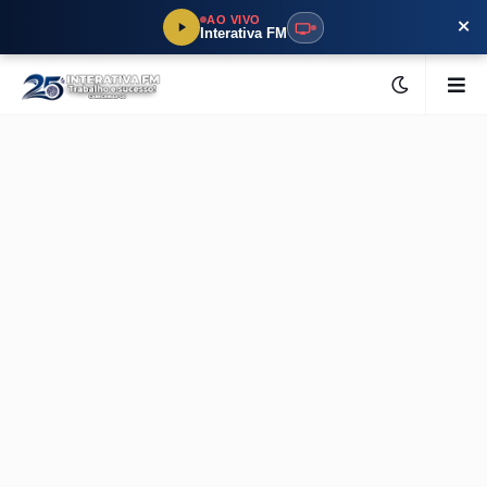
×
AO VIVO
Interativa FM