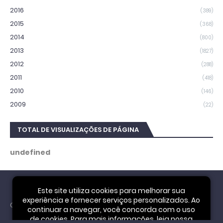
2016
(389)
2015
(368)
2014
(800)
2013
(1827)
2012
(288)
2011
(418)
2010
(146)
2009
(22)
TOTAL DE VISUALIZAÇÕES DE PÁGINA
u
n
d
e
f
i
n
e
d
Este site utiliza cookies para melhorar sua
experiência e fornecer serviços personalizados. Ao
Cookie Notice
continuar a navegar, você concorda com o uso
de cookies. Para mais informações, leia nossa