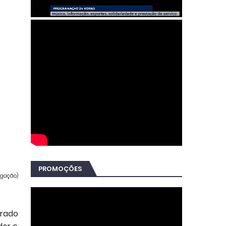
PROMOÇÕES
ulgação)
prado