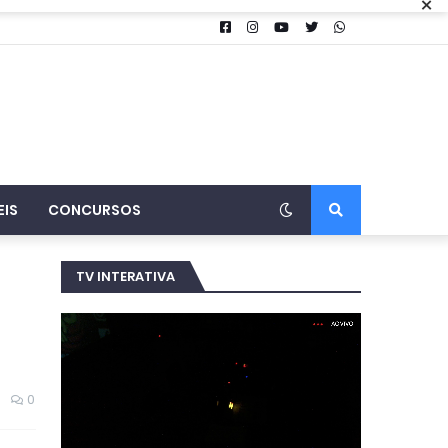
×
EIS
CONCURSOS
TV INTERATIVA
0