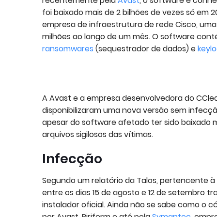
recentemente pela
Avast
, o software é conhe
foi baixado mais de 2 bilhões de vezes só em 2
empresa de infraestrutura de rede Cisco, uma 
milhões ao longo de um mês. O software con
ransomwares
(sequestrador de dados) e
keyl
A Avast e a empresa desenvolvedora do CCleane
disponibilizaram uma nova versão sem infecçã
apesar do software afetado ter sido baixado 
arquivos sigilosos das vítimas.
Infecção
Segundo um relatório da Talos, pertencente à
entre os dias 15 de agosto e 12 de setembro t
instalador oficial. Ainda não se sabe como o 
por Avast, Piriform e até pela
Symantec
, empr