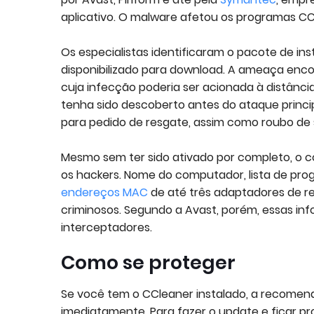
aplicativo. O malware afetou os programas CCle
Os especialistas identificaram o pacote de in
disponibilizado para download. A ameaça enco
cuja infecção poderia ser acionada à distânc
tenha sido descoberto antes do ataque princi
para pedido de resgate, assim como roubo de 
Mesmo sem ter sido ativado por completo, o 
os hackers. Nome do computador, lista de pr
endereços MAC
de até três adaptadores de r
criminosos. Segundo a Avast, porém, essas in
interceptadores.
Como se proteger
Se você tem o CCleaner instalado, a recomen
imediatamente. Para fazer o update e ficar pro