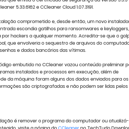
aner 5.33.6162 e CCleaner Cloud 1.07.3191.
stalação comprometido e, desde então, um novo instalador
ntrada escondia gatilhos para ransomwares e keyloggers,
ia por hackers a qualquer momento. Acredita-se que o gol
pal, que envolveria o sequestro de arquivos do computad
senhas e dados bancários das vítimas.
código embutido no CCleaner vazou conteúdo preliminar p
ogramas instalados e processos em execução, além de
ede da máquina foram alguns dos dados enviados para os
formações são criptografadas e não podem ser lidas pelos
dação é remover o programa do computador ou atualizá-
tegido, visite a página do
CCleaner
no TechTudo Downlo