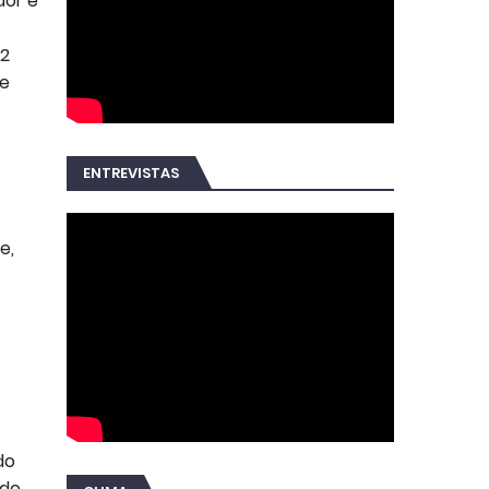
dor e
,2
te
ENTREVISTAS
e,
do
 do