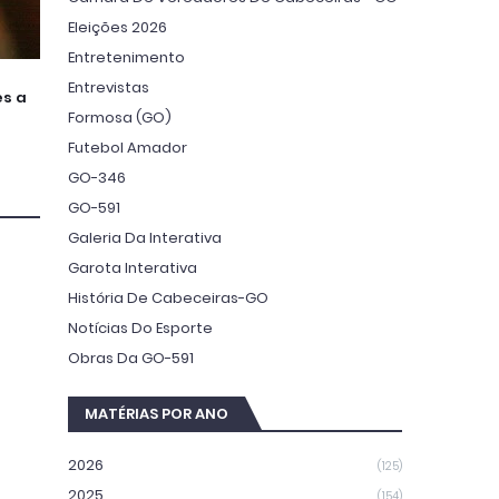
Eleições 2026
Entretenimento
Entrevistas
es a
Formosa (GO)
Futebol Amador
GO-346
GO-591
Galeria Da Interativa
Garota Interativa
História De Cabeceiras-GO
Notícias Do Esporte
Obras Da GO-591
MATÉRIAS POR ANO
2026
(125)
2025
(154)