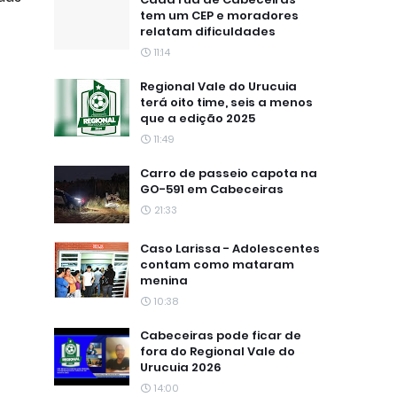
tem um CEP e moradores
relatam dificuldades
11:14
Regional Vale do Urucuia
terá oito time, seis a menos
que a edição 2025
11:49
Carro de passeio capota na
GO-591 em Cabeceiras
21:33
Caso Larissa - Adolescentes
contam como mataram
menina
10:38
Cabeceiras pode ficar de
fora do Regional Vale do
Urucuia 2026
14:00