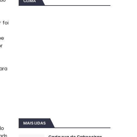
CLIMA
 foi
pe
or
ara
MAIS LIDAS
lo
ads
Cada rua de Cabeceiras