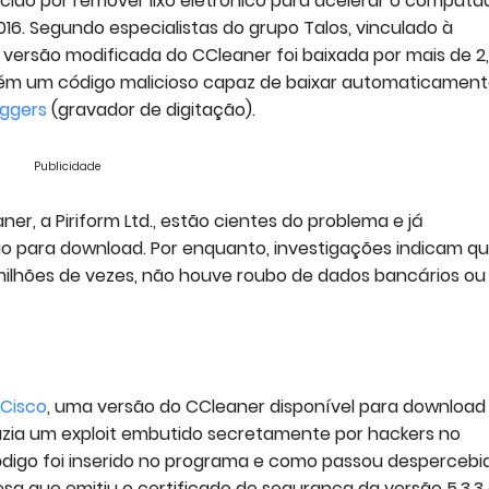
cido por remover lixo eletrônico para acelerar o computa
016. Segundo especialistas do grupo Talos, vinculado à
versão modificada do CCleaner foi baixada por mais de 2
tém um código malicioso capaz de baixar automaticamen
oggers
(gravador de digitação).
Publicidade
r, a Piriform Ltd., estão cientes do problema e já
o para download. Por enquanto, investigações indicam qu
milhões de vezes, não houve roubo de dados bancários ou
Cisco
, uma versão do CCleaner disponível para download
razia um exploit embutido secretamente por hackers no
código foi inserido no programa e como passou despercebi
esa que emitiu o certificado de segurança da versão 5.3.3