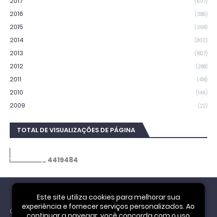
2017
(607)
2016
(389)
2015
(368)
2014
(800)
2013
(1827)
2012
(288)
2011
(418)
2010
(146)
2009
(22)
TOTAL DE VISUALIZAÇÕES DE PÁGINA
4
4
1
9
4
8
4
Este site utiliza cookies para melhorar sua
experiência e fornecer serviços personalizados. Ao
Cookie Notice
continuar a navegar, você concorda com o uso