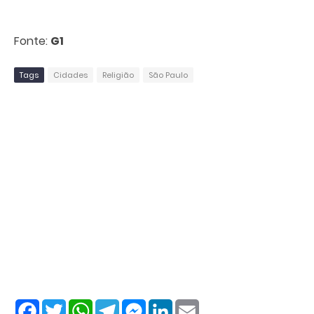
Fonte:
G1
Tags
Cidades
Religião
São Paulo
F
T
W
T
M
L
E