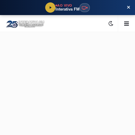
×
AO VIVO
Interativa FM