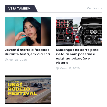
c
i
a
l
s
n
a
e
t
t
e
s
k
i
b
t
s
g
e
e
l
VEJA TAMBÉM
Ver todos
o
e
A
r
n
d
o
r
p
a
g
I
k
p
m
e
n
r
Jovem é morta a facadas
Mudanças no carro para
durante festa, em Vila Boa
instalar som passam a
exigir autorização e
Abril 26, 2026
vistoria
Março 12, 2026