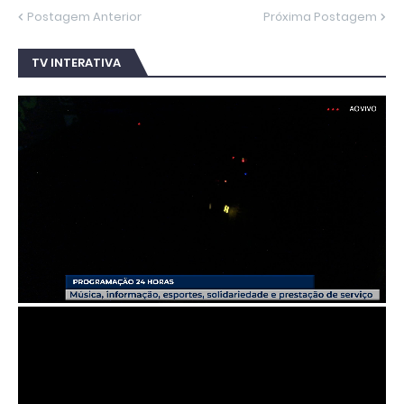
Postagem Anterior
Próxima Postagem
TV INTERATIVA