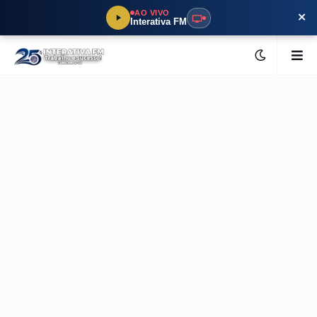
×
AO VIVO
Interativa FM