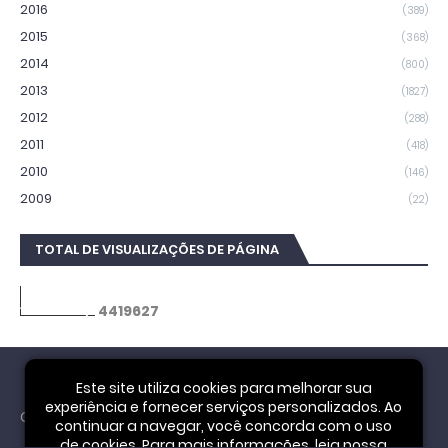
2016
(389)
2015
(368)
2014
(800)
2013
(1827)
2012
(288)
2011
(418)
2010
(146)
2009
(22)
TOTAL DE VISUALIZAÇÕES DE PÁGINA
4
4
1
9
6
2
7
Este site utiliza cookies para melhorar sua
experiência e fornecer serviços personalizados. Ao
Cookie Notice
continuar a navegar, você concorda com o uso
de cookies. Para mais informações, leia nossa