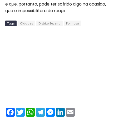
e que, portanto, pode ter sofrido algo na ocasião,
que o impossibilitara de reagir.
Tags
Cidades
Distrito Bezerra
Formosa
F
T
W
T
M
L
E
a
w
h
e
e
i
m