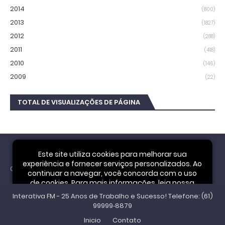
2014
(800)
2013
(1827)
2012
(288)
2011
(418)
2010
(146)
2009
(22)
TOTAL DE VISUALIZAÇÕES DE PÁGINA
Este site utiliza cookies para melhorar sua
experiência e fornecer serviços personalizados. Ao
Cookie Notice
continuar a navegar, você concorda com o uso
de cookies. Para mais informações, leia nossa
Interativa FM - 25 Anos de Trabalho e Sucesso! Telefone: (61)
Política de Privacidade
.
Aceitar
99999‑8879
Inicio
Contato