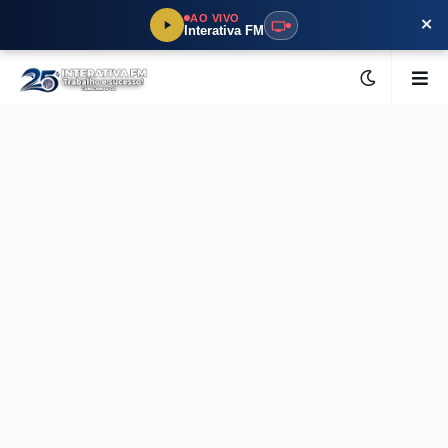
×
AO VIVO
Interativa FM