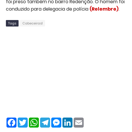
foi preso também no bairro Redenção. O homem foi
conduzido para delegacia de polícia
(Relembre)
.
Tags
Cabeceiras1
F
T
W
T
M
L
E
a
w
h
e
e
i
m
c
i
a
l
s
n
a