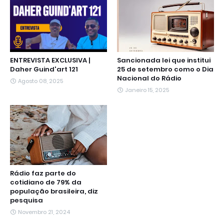
r
ENTREVISTA EXCLUSIVA |
Sancionada lei que institui
Daher Guind'art 121
25 de setembro como o Dia
Nacional do Rádio
Agosto 08, 2025
Janeiro 15, 2025
Rádio faz parte do
cotidiano de 79% da
população brasileira, diz
pesquisa
Novembro 21, 2024