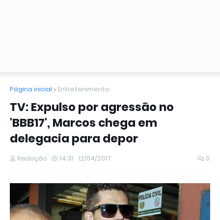
Página inicial
Entretenimento
TV: Expulso por agressão no
'BBB17', Marcos chega em
delegacia para depor
Redação
14:31
12/04/2017
0