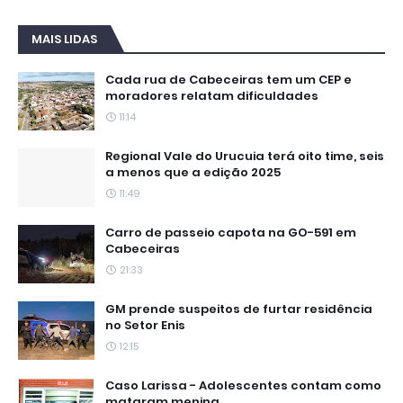
MAIS LIDAS
Cada rua de Cabeceiras tem um CEP e
moradores relatam dificuldades
11:14
Regional Vale do Urucuia terá oito time, seis
a menos que a edição 2025
11:49
Carro de passeio capota na GO-591 em
Cabeceiras
21:33
GM prende suspeitos de furtar residência
no Setor Enis
12:15
Caso Larissa - Adolescentes contam como
mataram menina