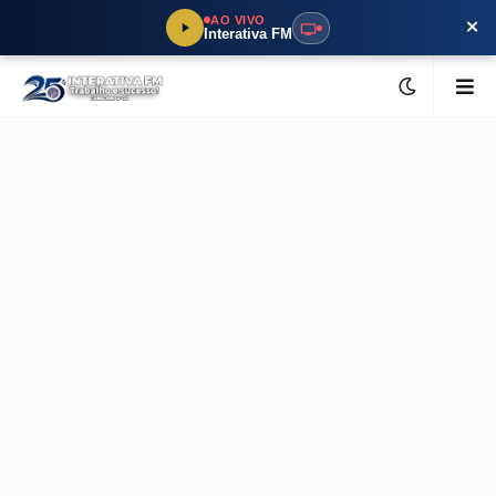
×
AO VIVO
Interativa FM