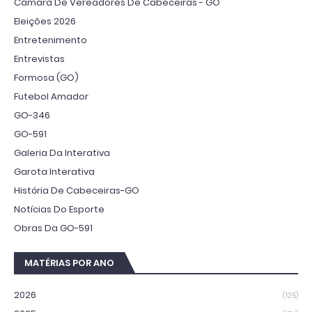
Câmara De Vereadores De Cabeceiras - GO
Eleições 2026
Entretenimento
Entrevistas
Formosa (GO)
Futebol Amador
GO-346
GO-591
Galeria Da Interativa
Garota Interativa
História De Cabeceiras-GO
Notícias Do Esporte
Obras Da GO-591
MATÉRIAS POR ANO
2026
(125)