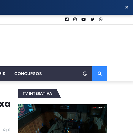
×
EIS
CONCURSOS
TV INTERATIVA
ixa
0