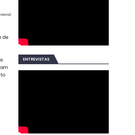
beiros)
m de
ENTREVISTAS
as
avam
nto