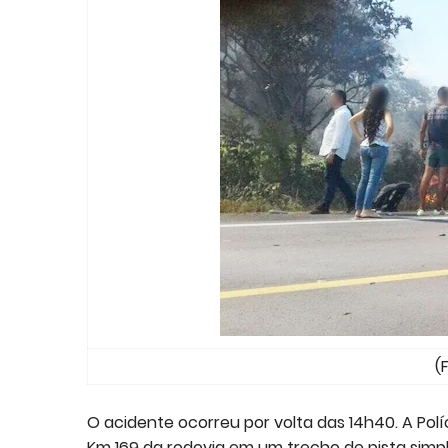
(
O acidente ocorreu por volta das 14h40. A Polí
Km 169 da rodovia em um trecho de pista simp