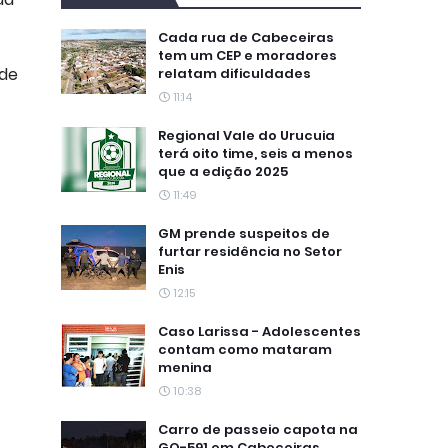
Cada rua de Cabeceiras
tem um CEP e moradores
nde
relatam dificuldades
11:14
Regional Vale do Urucuia
terá oito time, seis a menos
que a edição 2025
11:49
GM prende suspeitos de
furtar residência no Setor
Enis
12:15
Caso Larissa - Adolescentes
contam como mataram
menina
10:38
Carro de passeio capota na
GO-591 em Cabeceiras