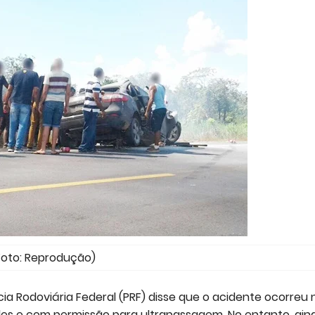
Foto: Reprodução)
cia Rodoviária Federal (PRF) disse que o acidente ocorreu 
les e com permissão para ultrapassagem. No entanto, ain