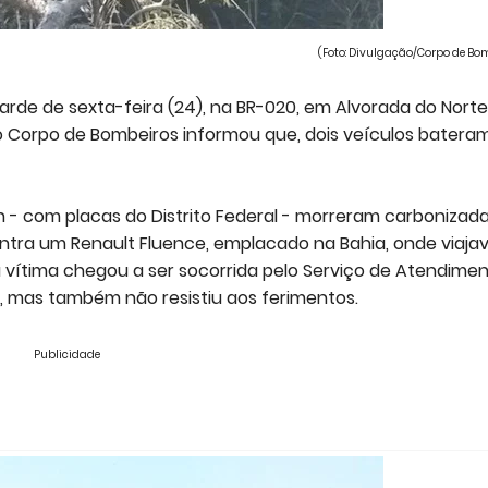
(Foto: Divulgação/Corpo de Bom
rde de sexta-feira (24), na BR-020, em Alvorada do Norte
 o Corpo de Bombeiros informou que, dois veículos batera
- com placas do Distrito Federal - morreram carbonizad
contra um Renault Fluence, emplacado na Bahia, onde viaj
 vítima chegou a ser socorrida pelo Serviço de Atendime
l, mas também não resistiu aos ferimentos.
Publicidade