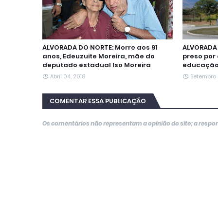
ALVORADA DO NORTE: Morre aos 91
ALVORADA 
anos, Edeuzuite Moreira, mãe do
preso por
deputado estadual Iso Moreira
educaçã
Abril 04, 2018
Setembro 
COMENTAR ESSA PUBLICAÇÃO
Os comentários não representam a opinião do site; a resp