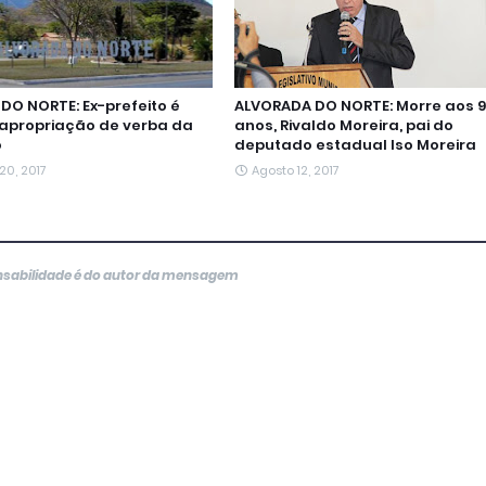
DO NORTE: Ex-prefeito é
ALVORADA DO NORTE: Morre aos 9
 apropriação de verba da
anos, Rivaldo Moreira, pai do
o
deputado estadual Iso Moreira
20, 2017
Agosto 12, 2017
onsabilidade é do autor da mensagem