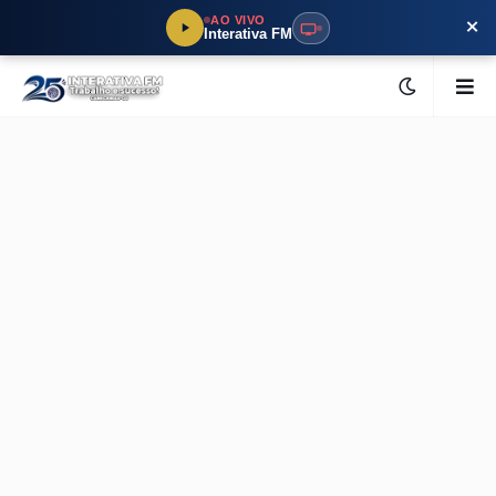
×
AO VIVO
Interativa FM