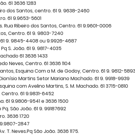
ão. 61 3636 1283
eiro dos Santos, centro. 61 9. 9638-2460
tro. 61 9.9653-5601
 Rua Ribeiro dos Santos, Centro. 61 9.9601-0006
tos, Centro. 61 9. 9803-7240
ão. 61 9. 9845-4408 ou 9.9926-4687
q S. João. 61 9. 9817-4035
 Machado 61 3636 1433
do Neves, Centro. 61 3636 1104
s Santos, Esquina Com a M. de Godoy, Centro. 61 9. 9612-589
 Dionísio Martins Setor Mariano Machado. 61 9. 9918-9939
, Esquina com Avelino Martins, S. M. Machado. 61 3715-0810
, Centro. 61 9.9831-6452
a. 61 9.9806-9541 e 3636 1500
o Pq. São João. 61 9. 99187692
ro. 3636 1720
61 9.9807-2847
v. T. Neves.Pq São João. 3636 1175.