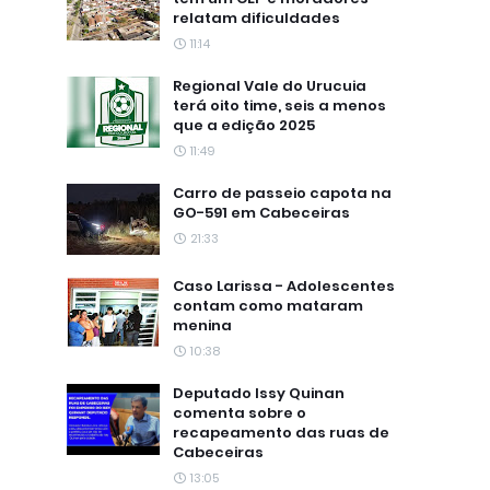
relatam dificuldades
11:14
Regional Vale do Urucuia
terá oito time, seis a menos
que a edição 2025
11:49
Carro de passeio capota na
GO-591 em Cabeceiras
21:33
Caso Larissa - Adolescentes
contam como mataram
menina
10:38
Deputado Issy Quinan
comenta sobre o
recapeamento das ruas de
Cabeceiras
13:05