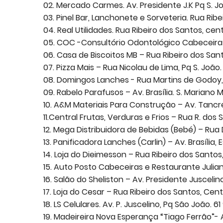
02. Mercado Carmes. Av. Presidente J.K Pq S. Jo
03. Pinel Bar, Lanchonete e Sorveteria. Rua Rib
04. Real Utilidades. Rua Ribeiro dos Santos, cen
05. COC -Consultório Odontológico Cabeceiras.
06. Casa de Biscoitos MB – Rua Ribeiro dos San
07. Pizza Mais – Rua Nicolau de Lima, Pq S. Jo
08. Domingos Lanches - Rua Martins de Godoy, P
09. Rabelo Parafusos – Av. Brasília. S. Mariano
10. A&M Materiais Para Construção – Av. Tancre
11.Central Frutas, Verduras e Frios – Rua R. do
12. Mega Distribuidora de Bebidas (Bebé) – Rua
13. Panificadora Lanches (Carlin) – Av. Brasília
14. Loja do Dieimesson – Rua Ribeiro dos Santos
15. Auto Posto Cabeceiras e Restaurante Julian
16. Salão do Sheliston – Av. Presidente Juscelin
17. Loja do Cesar – Rua Ribeiro dos Santos, Cent
18. LS Celulares. Av. P. Juscelino, Pq São João. 
19. Madeireira Nova Esperança “Tiago Ferrão”- A