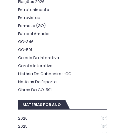
Eleições 2026
Entretenimento
Entrevistas
Formosa (GO)
Futebol Amador
GO-346
GO-591
Galeria Da Interativa
Garota Interativa
História De Cabeceiras-GO
Notícias Do Esporte
Obras Da GO-591
MATÉRIAS POR ANO
2026
(124)
2025
(154)