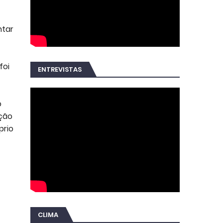
ntar
foi
ENTREVISTAS
o
oção
prio
CLIMA