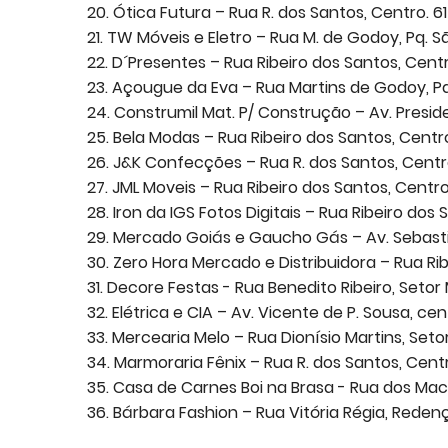
20. Ótica Futura – Rua R. dos Santos, Centro. 6
21. TW Móveis e Eletro – Rua M. de Godoy, Pq. S
22. D´Presentes – Rua Ribeiro dos Santos, Cent
23. Açougue da Eva – Rua Martins de Godoy, P
24. Construmil Mat. P/ Construção – Av. Preside
25. Bela Modas – Rua Ribeiro dos Santos, Centr
26. J&K Confecções – Rua R. dos Santos, Centr
27. JML Moveis – Rua Ribeiro dos Santos, Centro
28. Iron da IGS Fotos Digitais – Rua Ribeiro dos
29. Mercado Goiás e Gaucho Gás – Av. Sebastiã
30. Zero Hora Mercado e Distribuidora – Rua Ri
31. Decore Festas - Rua Benedito Ribeiro, Seto
32. Elétrica e CIA – Av. Vicente de P. Sousa, ce
33. Mercearia Melo – Rua Dionísio Martins, Set
34. Marmoraria Fênix – Rua R. dos Santos, Cent
35. Casa de Carnes Boi na Brasa - Rua dos Mac
36. Bárbara Fashion – Rua Vitória Régia, Rede