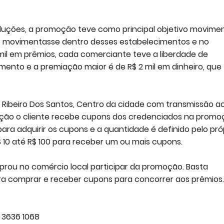
oduções, a promoção teve como principal objetivo movime
se movimentasse dentro desses estabelecimentos e no
 mil em prêmios, cada comerciante teve a liberdade de
mento e a premiação maior é de R$ 2 mil em dinheiro, que 
ua Ribeiro Dos Santos, Centro da cidade com transmissão a
omoção o cliente recebe cupons dos credenciados na prom
para adquirir os cupons e a quantidade é definido pelo pró
R$ 10 até R$ 100 para receber um ou mais cupons.
rou no comércio local participar da promoção. Basta
ra comprar e receber cupons para concorrer aos prêmios.
1 3636 1068