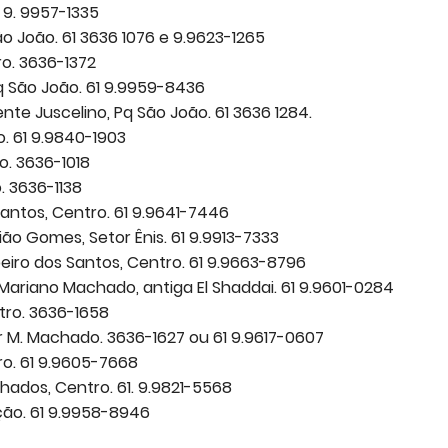
1 9. 9957-1335
ão João. 61 3636 1076 e 9.9623-1265
ro. 3636-1372
q São João. 61 9.9959-8436
nte Juscelino, Pq São João. 61 3636 1284.
o. 61 9.9840-1903
o. 3636-1018
. 3636-1138
 Santos, Centro. 61 9.9641-7446
o Gomes, Setor Ênis. 61 9.9913-7333
beiro dos Santos, Centro. 61 9.9663-8796
r Mariano Machado, antiga El Shaddai. 61 9.9601-0284
ntro. 3636-1658
or M. Machado. 3636-1627 ou 61 9.9617-0607
ro. 61 9.9605-7668
hados, Centro. 61. 9.9821-5568
nção. 61 9.9958-8946