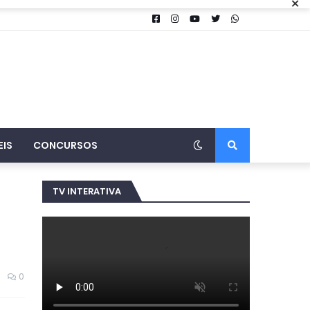
×
EIS
CONCURSOS
TV INTERATIVA
0