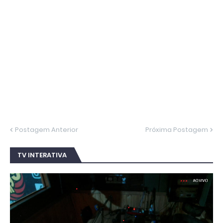
Postagem Anterior
Próxima Postagem
TV INTERATIVA