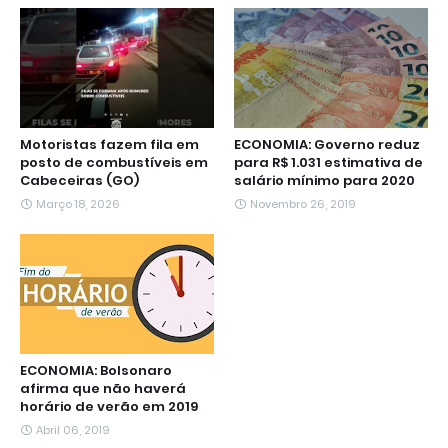
o
r
p
a
g
I
k
p
m
e
n
r
Motoristas fazem fila em
ECONOMIA: Governo reduz
posto de combustíveis em
para R$ 1.031 estimativa de
Cabeceiras (GO)
salário mínimo para 2020
Março 18, 2026
Novembro 26, 2019
ECONOMIA: Bolsonaro
afirma que não haverá
horário de verão em 2019
Abril 06, 2019