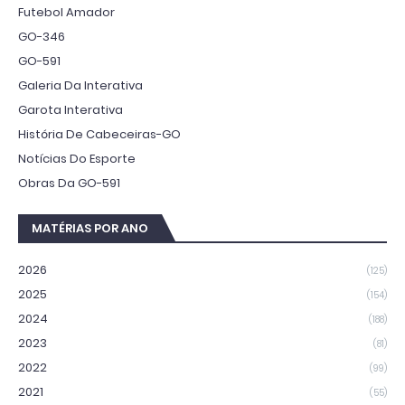
Futebol Amador
GO-346
GO-591
Galeria Da Interativa
Garota Interativa
História De Cabeceiras-GO
Notícias Do Esporte
Obras Da GO-591
MATÉRIAS POR ANO
2026
(125)
2025
(154)
2024
(188)
2023
(81)
2022
(99)
2021
(55)