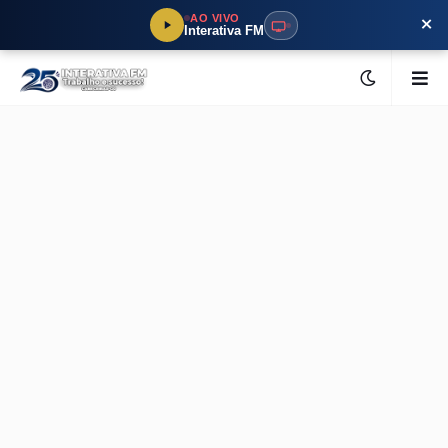
×
AO VIVO
Interativa FM