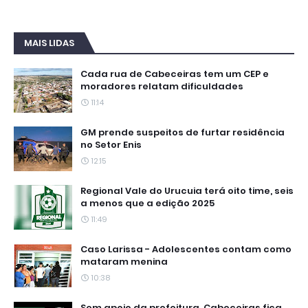
MAIS LIDAS
Cada rua de Cabeceiras tem um CEP e
moradores relatam dificuldades
11:14
GM prende suspeitos de furtar residência
no Setor Enis
12:15
Regional Vale do Urucuia terá oito time, seis
a menos que a edição 2025
11:49
Caso Larissa - Adolescentes contam como
mataram menina
10:38
Sem apoio da prefeitura, Cabeceiras fica