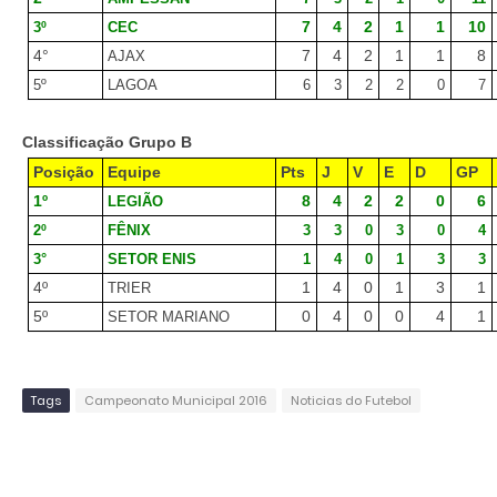
7
4
2
1
1
10
3º
CEC
4°
7
4
2
1
1
8
AJAX
5º
LAGOA
6
3
2
2
0
7
Classificação Grupo B
Posição
Equipe
Pts
J
V
E
D
GP
1º
8
4
2
2
0
6
LEGIÃO
2º
FÊNIX
3
3
0
3
0
4
3°
SETOR ENIS
1
4
0
1
3
3
4º
1
4
0
1
3
1
TRIER
5º
0
4
0
0
4
1
SETOR MARIANO
Tags
Campeonato Municipal 2016
Noticias do Futebol