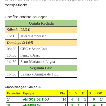
competição.
Confira abaixo os jogos
Quinta Rodada
Sábado (23/04)
16h15
Trier x Ampessan
Domingo (24/04)
08h30
CEC x Setor Enis
10h30
Fênix x Ajax
14h30
Setor Mariano x Lagoa
Segunda Fase
16h30
Legião x Amigos de Tidú
Classificação Grupo A
Posição
Equipe
Pts
J
V
E
D
GP
1º
10
4
3
1
0
14
AMIGOS DE TIDÚ
2º
AMPESSAN
7
3
2
1
0
11