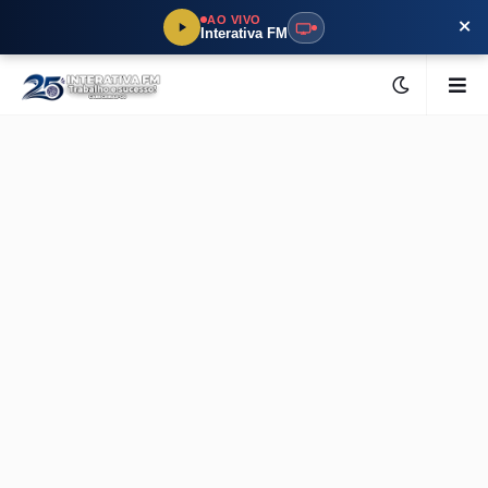
×
AO VIVO
Interativa FM