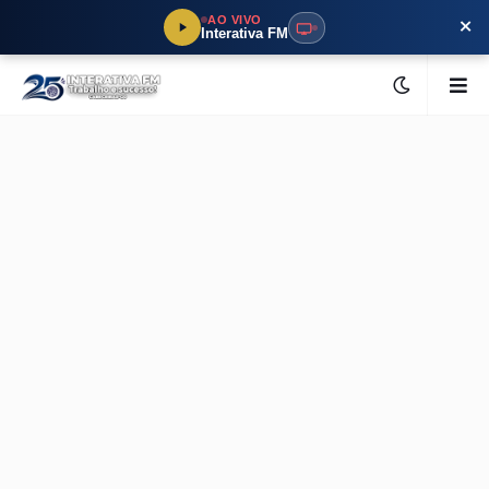
×
AO VIVO
Interativa FM