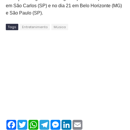
em São Carlos (SP) e no dia 21 em Belo Horizonte (MG)
e São Paulo (SP).
Tags
Entretenimento
Música
F
T
W
T
M
L
E
a
w
h
e
e
i
m