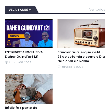
c
i
a
l
s
n
a
e
t
t
e
s
k
i
b
t
s
g
e
e
l
VEJA TAMBÉM
Ver todos
o
e
A
r
n
d
o
r
p
a
g
I
k
p
m
e
n
r
ENTREVISTA EXCLUSIVA |
Sancionada lei que institui
Daher Guind'art 121
25 de setembro como o Dia
Nacional do Rádio
Agosto 08, 2025
Janeiro 15, 2025
Rádio faz parte do