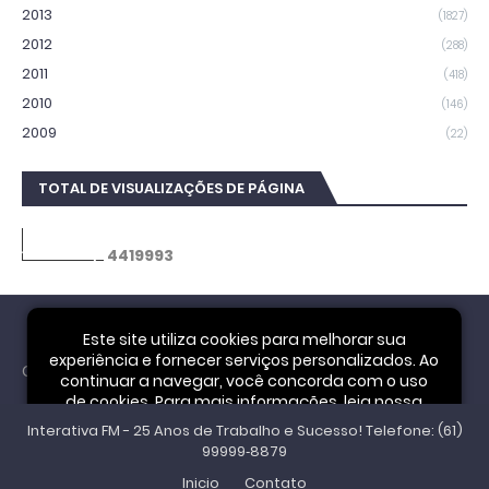
2013
(1827)
2012
(288)
2011
(418)
2010
(146)
2009
(22)
TOTAL DE VISUALIZAÇÕES DE PÁGINA
4
4
1
9
9
9
3
Este site utiliza cookies para melhorar sua
experiência e fornecer serviços personalizados. Ao
Cookie Notice
continuar a navegar, você concorda com o uso
de cookies. Para mais informações, leia nossa
Interativa FM - 25 Anos de Trabalho e Sucesso! Telefone: (61)
Política de Privacidade
.
Aceitar
99999‑8879
Inicio
Contato