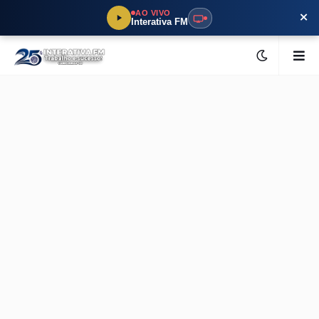
×
AO VIVO
Interativa FM