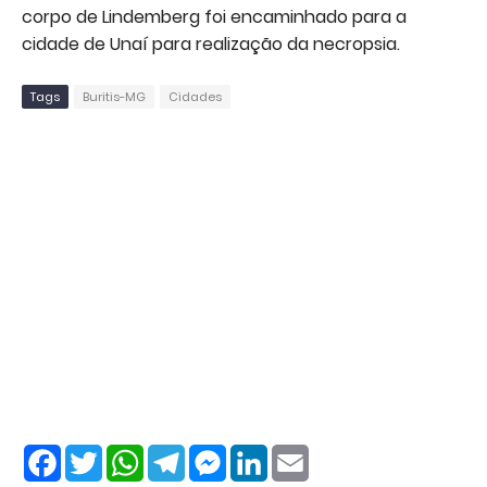
corpo de Lindemberg foi encaminhado para a
cidade de Unaí para realização da necropsia.
Tags
Buritis-MG
Cidades
F
T
W
T
M
L
E
a
w
h
e
e
i
m