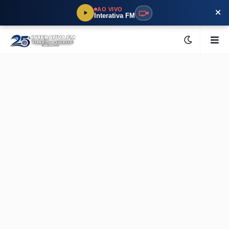
×
AO VIVO
Interativa FM