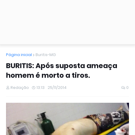
Página inicial
Buritis-MG
BURITIS: Após suposta ameaça
homem é morto a tiros.
Redação
13:13
25/11/2014
0