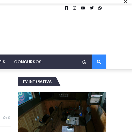
×
EIS
CONCURSOS
TV INTERATIVA
0