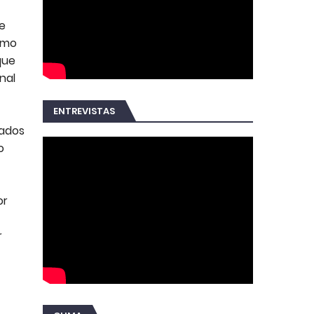
e
smo
que
nal
ENTREVISTAS
gados
o
or
r