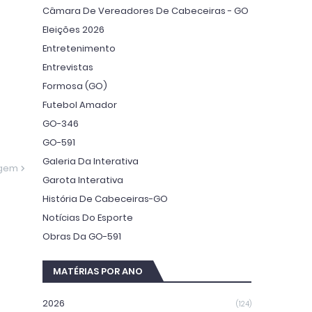
Câmara De Vereadores De Cabeceiras - GO
Eleições 2026
Entretenimento
Entrevistas
Formosa (GO)
Futebol Amador
GO-346
GO-591
Galeria Da Interativa
agem
Garota Interativa
História De Cabeceiras-GO
Notícias Do Esporte
Obras Da GO-591
MATÉRIAS POR ANO
2026
(124)