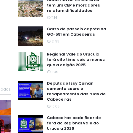
tem um CEP e moradores
relatam dificuldades
11:14
Carro de passeio capota na
GO-591 em Cabeceiras
21:33
Regional Vale do Urucuia
terá oito time, seis a menos
que a edição 2025
11:49
Deputado Issy Quinan
comenta sobre o
 todos
recapeamento das ruas de
Cabeceiras
13:05
Cabeceiras pode ficar de
fora do Regional Vale do
Urucuia 2026