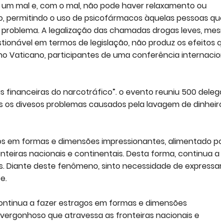
é um mal e, com o mal, não pode haver relaxamento ou
o, permitindo o uso de psicofármacos àquelas pessoas qu
o problema. A legalização das chamadas drogas leves, me
stionável em termos de legislação, não produz os efeitos 
 no Vaticano, participantes de uma conferência internacio
financeiras do narcotráfico”. o evento reuniu 500 dele
os os divesos problemas causados pela lavagem de dinheir
gos em formas e dimensões impressionantes, alimentado p
eiras nacionais e continentais. Desta forma, continua a
es. Diante deste fenômeno, sinto necessidade de expressa
e.
continua a fazer estragos em formas e dimensões
vergonhoso que atravessa as fronteiras nacionais e