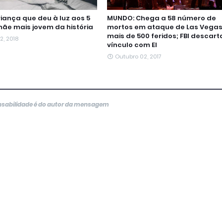
iança que deu à luz aos 5
MUNDO: Chega a 58 número de
mãe mais jovem da história
mortos em ataque de Las Vegas
mais de 500 feridos; FBI descart
12, 2018
vínculo com EI
Outubro 02, 2017
onsabilidade é do autor da mensagem