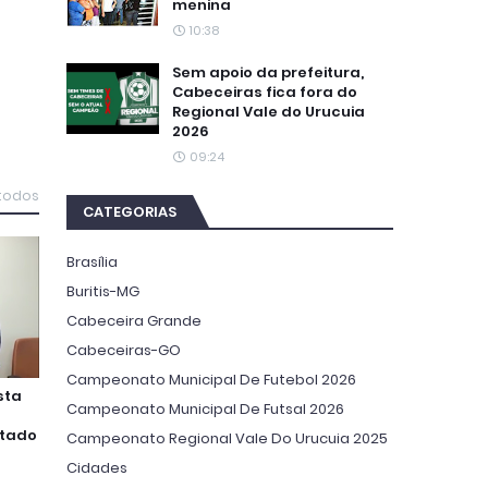
menina
10:38
Sem apoio da prefeitura,
Cabeceiras fica fora do
Regional Vale do Urucuia
2026
09:24
 todos
CATEGORIAS
Brasília
Buritis-MG
Cabeceira Grande
Cabeceiras-GO
Campeonato Municipal De Futebol 2026
sta
Campeonato Municipal De Futsal 2026
utado
Campeonato Regional Vale Do Urucuia 2025
Cidades