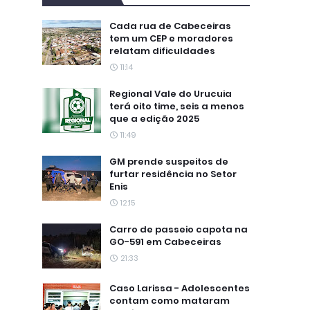
Cada rua de Cabeceiras
tem um CEP e moradores
relatam dificuldades
11:14
Regional Vale do Urucuia
terá oito time, seis a menos
que a edição 2025
11:49
GM prende suspeitos de
furtar residência no Setor
Enis
12:15
Carro de passeio capota na
GO-591 em Cabeceiras
21:33
Caso Larissa - Adolescentes
contam como mataram