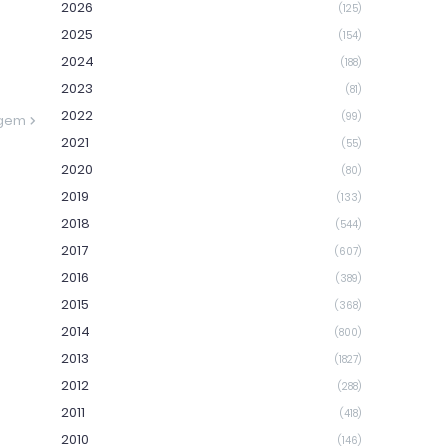
2026
(125)
2025
(154)
2024
(188)
2023
(81)
2022
(99)
agem
2021
(55)
2020
(80)
2019
(133)
2018
(544)
2017
(607)
2016
(389)
2015
(368)
2014
(800)
2013
(1827)
2012
(288)
2011
(418)
2010
(146)