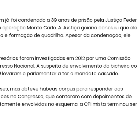
m já foi condenado a 39 anos de prisão pela Justiça Feder
 operação Monte Carlo. A Justiça goiana concluiu que el
ção e formação de quadrilha. Apesar da condenação, ele
presários foram investigadas em 2012 por uma Comissão
resso Nacional. A suspeita de envolvimento do bicheiro c
 levaram o parlamentar a ter o mandato cassado.
eses, mas obteve habeas corpus para responder aos
gações no Congresso, que contaram com depoimentos de
tamente envolvidas no esquema, a CPI mista terminou s