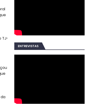
ral
 que
o TJ-
ENTREVISTAS
eçou
que
 da