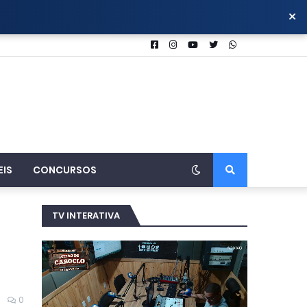
×
EIS
CONCURSOS
TV INTERATIVA
0