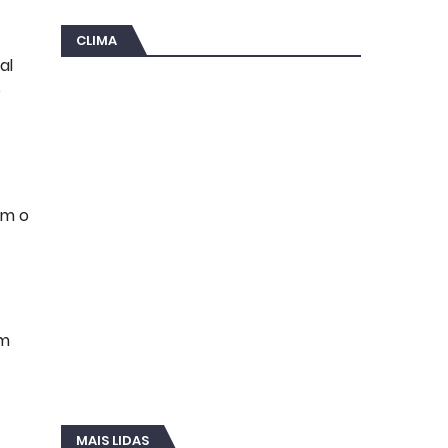
CLIMA
al
e
om o
em
MAIS LIDAS