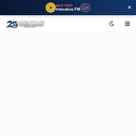
×
AO VIVO
Interativa FM