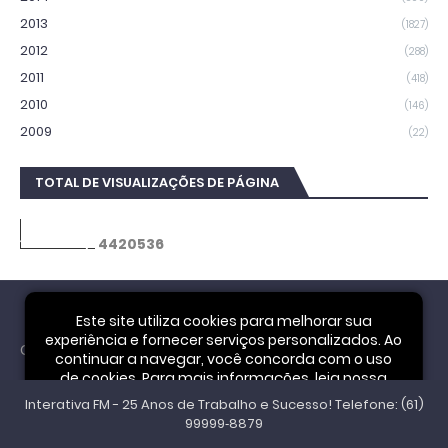
2013
(1827)
2012
(288)
2011
(418)
2010
(146)
2009
(22)
TOTAL DE VISUALIZAÇÕES DE PÁGINA
4
4
2
0
5
3
6
Este site utiliza cookies para melhorar sua
experiência e fornecer serviços personalizados. Ao
Cookie Notice
continuar a navegar, você concorda com o uso
de cookies. Para mais informações, leia nossa
Interativa FM - 25 Anos de Trabalho e Sucesso! Telefone: (61)
Política de Privacidade
.
Aceitar
99999‑8879