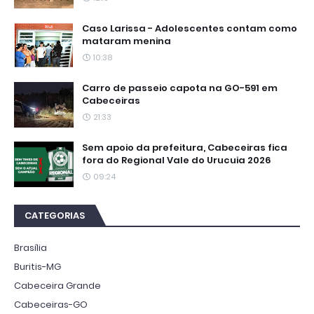
Caso Larissa - Adolescentes contam como
mataram menina
10:38
Carro de passeio capota na GO-591 em
Cabeceiras
21:33
Sem apoio da prefeitura, Cabeceiras fica
fora do Regional Vale do Urucuia 2026
09:24
CATEGORIAS
Brasília
Buritis-MG
Cabeceira Grande
Cabeceiras-GO