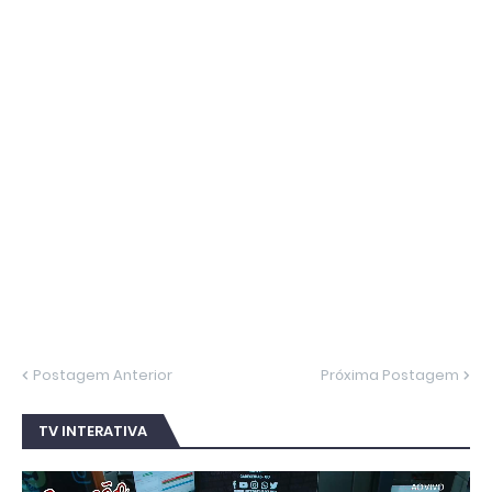
Postagem Anterior
Próxima Postagem
TV INTERATIVA