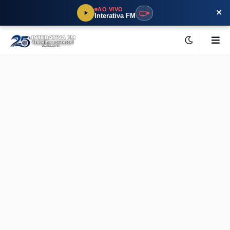
×
AO VIVO
Interativa FM