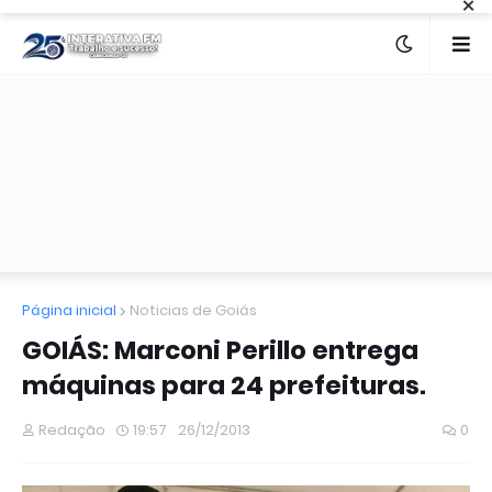
×
Página inicial
Noticias de Goiás
GOIÁS: Marconi Perillo entrega
máquinas para 24 prefeituras.
Redação
19:57
26/12/2013
0