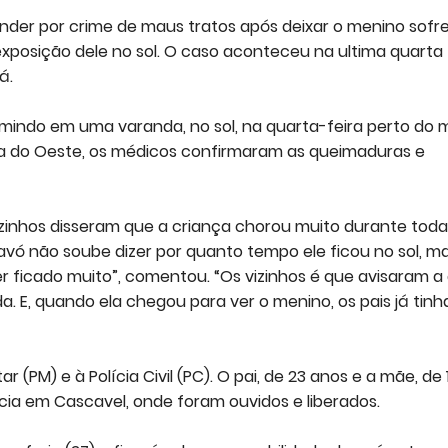
der por crime de maus tratos após deixar o menino sofre
xposição dele no sol. O caso aconteceu na ultima quarta
á.
mindo em uma varanda, no sol, na quarta-feira perto do 
za do Oeste, os médicos confirmaram as queimaduras e
izinhos disseram que a criança chorou muito durante toda
A avó não soube dizer por quanto tempo ele ficou no sol, m
r ficado muito”, comentou. “Os vizinhos é que avisaram a
a. E, quando ela chegou para ver o menino, os pais já tin
r (PM) e à Polícia Civil (PC). O pai, de 23 anos e a mãe, de 
ia em Cascavel, onde foram ouvidos e liberados.