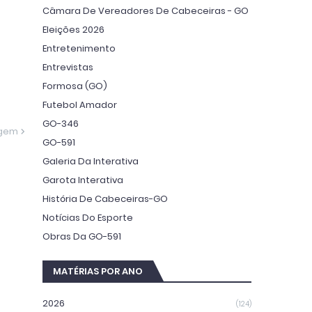
Câmara De Vereadores De Cabeceiras - GO
Eleições 2026
Entretenimento
Entrevistas
Formosa (GO)
Futebol Amador
GO-346
agem
GO-591
Galeria Da Interativa
Garota Interativa
História De Cabeceiras-GO
Notícias Do Esporte
Obras Da GO-591
MATÉRIAS POR ANO
2026
(124)