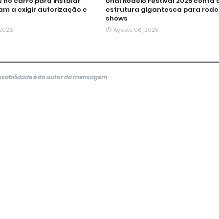
no carro para instalar
Unaí Rodeio Festival 2025 conta
m a exigir autorização e
estrutura gigantesca para rode
shows
 2026
Agosto 06, 2025
onsabilidade é do autor da mensagem