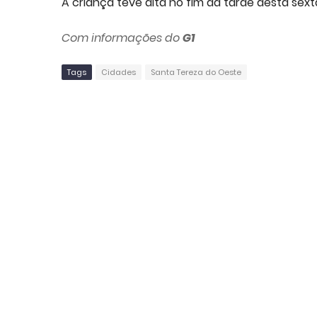
A criança teve alta no fim da tarde desta sext
Com informações do
G1
Tags
Cidades
Santa Tereza do Oeste