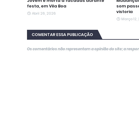
Jovem é morta a facadas durante
Mudanças 
festa, em Vila Boa
som passa
vistoria
Abril 26, 2026
Março 12,
COMENTAR ESSA PUBLICAÇÃO
Os comentários não representam a opinião do site; a resp