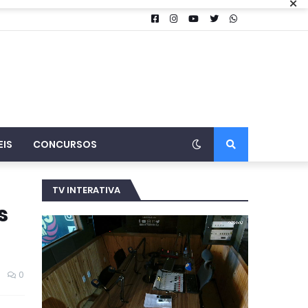
×
EIS
CONCURSOS
TV INTERATIVA
s
0