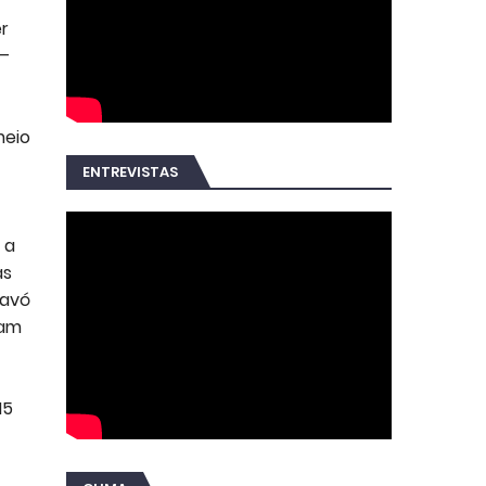
r
 –
meio
ENTREVISTAS
 a
as
 avó
ham
15