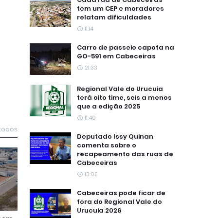
tem um CEP e moradores
relatam dificuldades
11:14
Carro de passeio capota na
GO-591 em Cabeceiras
21:33
Regional Vale do Urucuia
terá oito time, seis a menos
que a edição 2025
11:49
 todos
Deputado Issy Quinan
comenta sobre o
recapeamento das ruas de
Cabeceiras
13:05
Cabeceiras pode ficar de
fora do Regional Vale do
Urucuia 2026