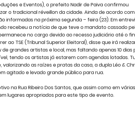
uções e Eventos), o prefeito Nadir de Paiva confirmou
izar o tradicional réveillon da cidade. Ainda de acordo com
rão informadas na próxima segunda – feira (23). Em entrev
uando recebeu a notícia de que teve o mandato cassado pe
e permanece no cargo devido ao recesso judiciário até o fin
r ao TSE (Tribunal Superior Eleitoral), disse que irá realiza
de grandes artistas e local, mas faltando apenas 10 dias 
vel, tendo os artistas já estarem com agendas lotadas. T
 valorizando as raízes e pratas da casa, a dupla Léo & Chr
m agitado e levado grande público para rua.
ivo na Rua Ribeiro Dos Santos, que assim como em vária
 em lugares apropriados para este tipo de evento.