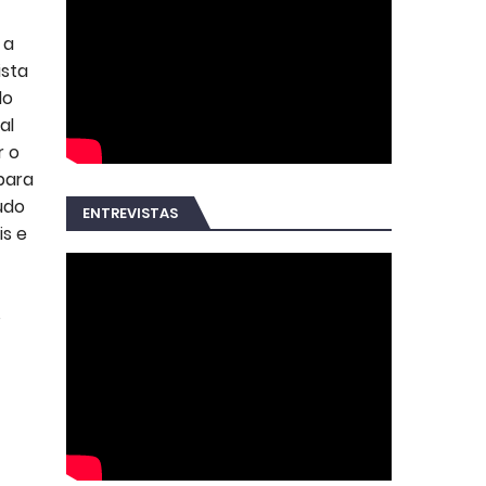
 a
ista
lo
al
r o
para
udo
ENTREVISTAS
is e
s