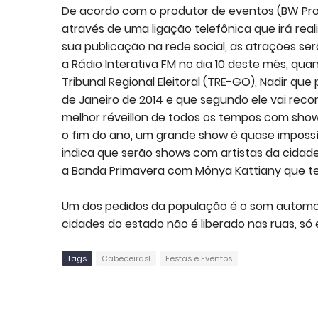
De acordo com o produtor de eventos (BW Prod
através de uma ligação telefônica que irá real
sua publicação na rede social, as atrações se
a Rádio Interativa FM no dia 10 deste mês, q
Tribunal Regional Eleitoral (TRE-GO), Nadir qu
de Janeiro de 2014 e que segundo ele vai recorre
melhor réveillon de todos os tempos com show 
o fim do ano, um grande show é quase impossí
indica que serão shows com artistas da cidade,
a Banda Primavera com Mônya Kattiany que te
Um dos pedidos da população é o som automot
cidades do estado não é liberado nas ruas, só
Tags
Cabeceiras1
Festas e Eventos