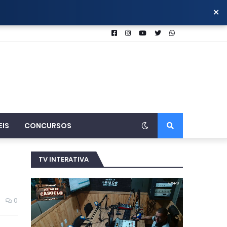
×
EIS
CONCURSOS
TV INTERATIVA
0