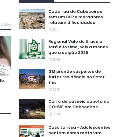
Cada rua de Cabeceiras
tem um CEP e moradores
relatam dificuldades
 todos
11:14
Regional Vale do Urucuia
terá oito time, seis a menos
que a edição 2025
11:49
GM prende suspeitos de
furtar residência no Setor
do
Enis
12:15
Carro de passeio capota na
GO-591 em Cabeceiras
21:33
Caso Larissa - Adolescentes
contam como mataram