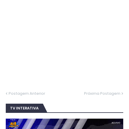
Postagem Anterior
Próxima Postagem
TV INTERATIVA