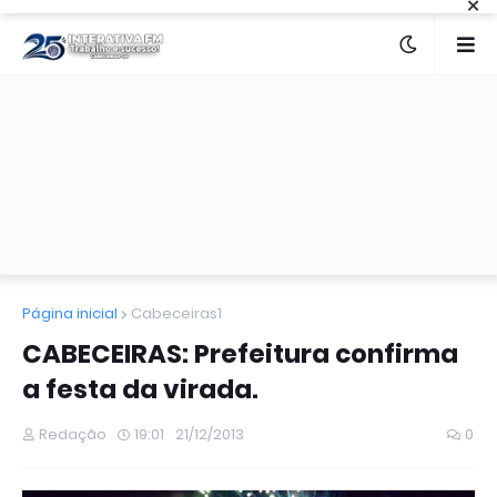
×
Página inicial
Cabeceiras1
CABECEIRAS: Prefeitura confirma
a festa da virada.
Redação
19:01
21/12/2013
0