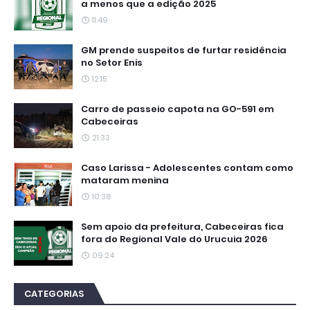
a menos que a edição 2025
11:49
GM prende suspeitos de furtar residência
no Setor Enis
12:15
Carro de passeio capota na GO-591 em
Cabeceiras
21:33
Caso Larissa - Adolescentes contam como
mataram menina
10:38
Sem apoio da prefeitura, Cabeceiras fica
fora do Regional Vale do Urucuia 2026
09:24
CATEGORIAS