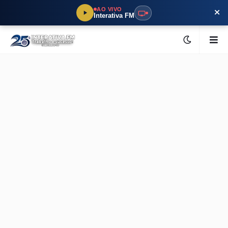
×
AO VIVO
Interativa FM