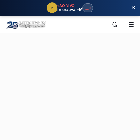
×
AO VIVO
Interativa FM