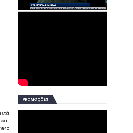
PROMOÇÕES
está
ssa
úmero