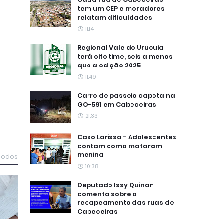
tem um CEP e moradores
relatam dificuldades
11:14
Regional Vale do Urucuia
terá oito time, seis a menos
que a edição 2025
11:49
Carro de passeio capota na
GO-591 em Cabeceiras
21:33
Caso Larissa - Adolescentes
contam como mataram
menina
 todos
10:38
Deputado Issy Quinan
comenta sobre o
recapeamento das ruas de
Cabeceiras