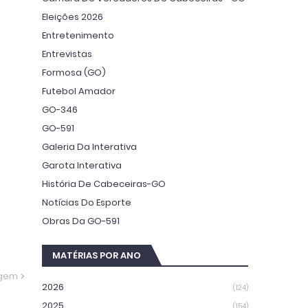
Eleições 2026
Entretenimento
Entrevistas
Formosa (GO)
Futebol Amador
GO-346
GO-591
Galeria Da Interativa
Garota Interativa
História De Cabeceiras-GO
Notícias Do Esporte
Obras Da GO-591
MATÉRIAS POR ANO
agem
2026
(124)
2025
(154)