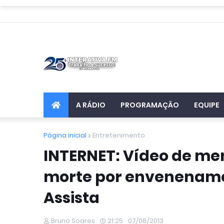
A RÁDIO
PROGRAMAÇÃO
EQUIPE
Página inicial
Entretenimento
INTERNET: Vídeo de me
morte por envenenamen
Assista
Bruno Soares
21:25
07/08/2013