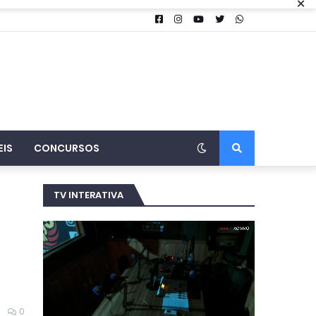
×
EIS
CONCURSOS
TV INTERATIVA
0