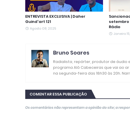
ENTREVISTA EXCLUSIVA | Daher
Sancionada
Guind'art 121
setembro 
Rádio
Agosto 08, 2025
Janeiro 15
Bruno Soares
Radialista, repórter, produtor de áudio
programa Alô Cabeceiras que vai ao ar
na segunda-feira das 18h30 às 20h. Nar
COMENTAR ESSA PUBLICAÇÃO
Os comentários não representam a opinião do site; a resp