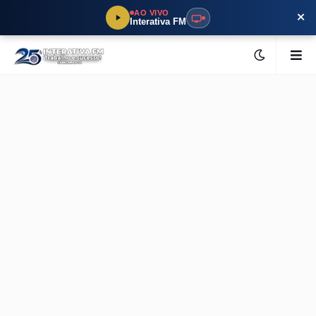
×
AO VIVO
Interativa FM