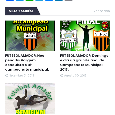
c
i
a
l
s
n
a
e
t
t
e
s
k
i
b
t
s
g
e
e
l
VEJA TAMBÉM
Ver todos
o
e
A
r
n
d
o
r
p
a
g
I
k
p
m
e
n
r
FUTEBOL AMADOR: Nos
FUTEBOL AMADOR: Domingo
pênaltis Vargem
é dia da grande final do
conquista o Bi-
Campeonato Municipal
campeonato municipal.
2013.
Setembro 01, 2013
Agosto 30, 2013