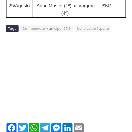
25/Agosto
Aduc Master (1ª) x Vargem
15h45
(4ª)
Tags
Campeonato Municipal 2013
Noticias do Esporte
F
T
W
T
M
L
E
a
w
h
e
e
i
m