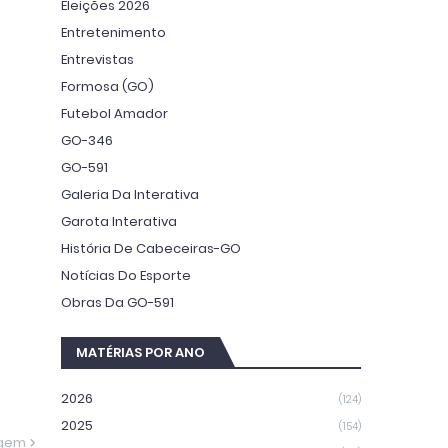
Eleições 2026
Entretenimento
Entrevistas
Formosa (GO)
Futebol Amador
GO-346
GO-591
Galeria Da Interativa
Garota Interativa
História De Cabeceiras-GO
Notícias Do Esporte
Obras Da GO-591
MATÉRIAS POR ANO
2026
(124)
2025
(154)
agem