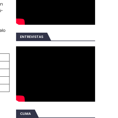
an
i-
elo
ENTREVISTAS
CLIMA