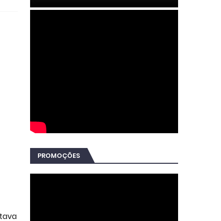
PROMOÇÕES
itava