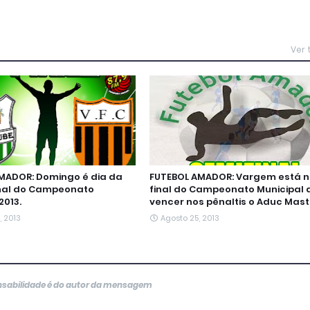
Ver
MADOR: Domingo é dia da
FUTEBOL AMADOR: Vargem está 
nal do Campeonato
final do Campeonato Municipal 
2013.
vencer nos pênaltis o Aduc Mast
, 2013
Agosto 25, 2013
onsabilidade é do autor da mensagem