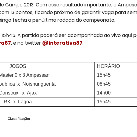
de Campo 2013. Com esse resultado importante, o Ampes
com 13 pontos, ficando próximo de garantir vaga para sem
omingo fecha a penúltima rodada do campeonato.
às 15h45. A partida poderá ser acompanhada ao vivo aqui p
va87
, e no twitter
@interativa87
.
JOGOS
HORÁRIO
Master 0 x 3 Ampessan
15h45
pública x Noisnunguenta
08h45
Construx x Ajax
14h00
RK x Lagoa
15h45
Classificação: