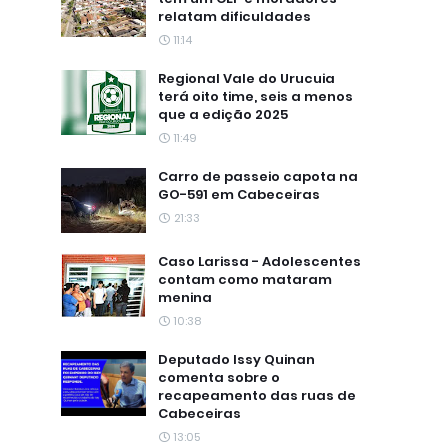
relatam dificuldades
11:14
Regional Vale do Urucuia
terá oito time, seis a menos
que a edição 2025
11:49
Carro de passeio capota na
GO-591 em Cabeceiras
21:33
Caso Larissa - Adolescentes
contam como mataram
menina
10:38
Deputado Issy Quinan
comenta sobre o
recapeamento das ruas de
Cabeceiras
13:05