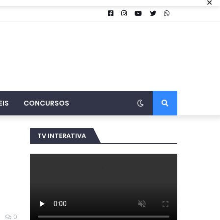
×
EIS
CONCURSOS
TV INTERATIVA
0