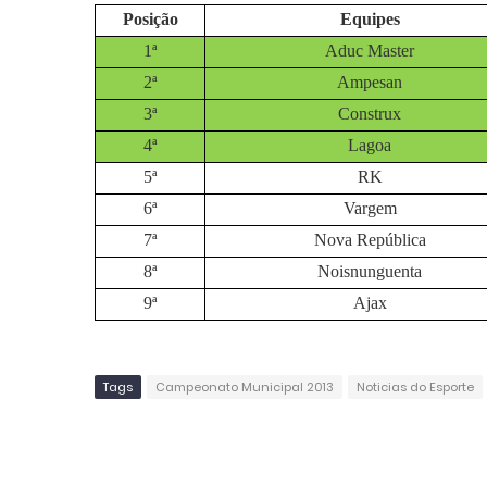
Posição
Equipes
1ª
Aduc Master
2ª
Ampesan
3ª
Construx
4ª
Lagoa
5ª
RK
6ª
Vargem
7ª
Nova República
8ª
Noisnunguenta
9ª
Ajax
Tags
Campeonato Municipal 2013
Noticias do Esporte