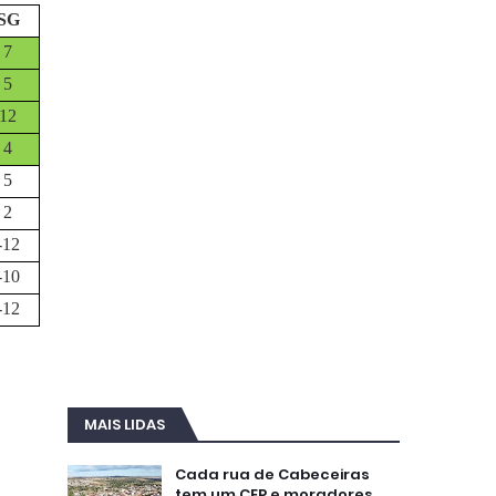
SG
7
5
12
4
5
2
-12
-10
-12
MAIS LIDAS
Cada rua de Cabeceiras
tem um CEP e moradores