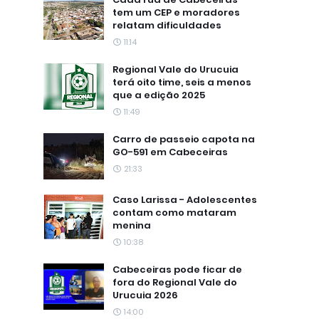
tem um CEP e moradores
relatam dificuldades
11:14
Regional Vale do Urucuia
terá oito time, seis a menos
que a edição 2025
11:49
Carro de passeio capota na
GO-591 em Cabeceiras
21:33
Caso Larissa - Adolescentes
contam como mataram
menina
10:38
Cabeceiras pode ficar de
fora do Regional Vale do
Urucuia 2026
14:00