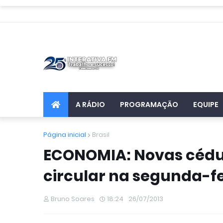
A RÁDIO
PROGRAMAÇÃO
EQUIPE
Página inicial
Brasil
ECONOMIA: Novas cédul
circular na segunda-fe
Bruno Soares
18:24
26/07/2013