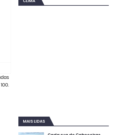
CLIMA
adas
100.
MAIS LIDAS
Cada rua de Cabeceiras