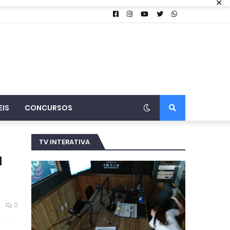
×
EIS
CONCURSOS
TV INTERATIVA
a
0