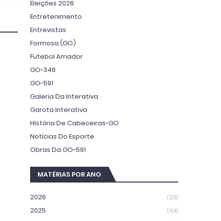
Eleições 2026
Entretenimento
Entrevistas
Formosa (GO)
Futebol Amador
GO-346
GO-591
Galeria Da Interativa
Garota Interativa
História De Cabeceiras-GO
Notícias Do Esporte
Obras Da GO-591
MATÉRIAS POR ANO
2026
(125)
2025
(154)