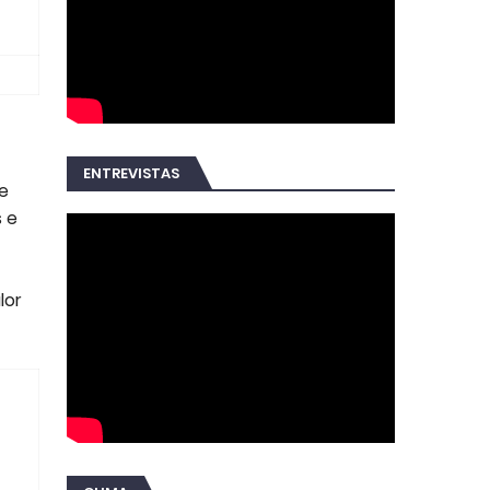
ENTREVISTAS
e
 e
lor