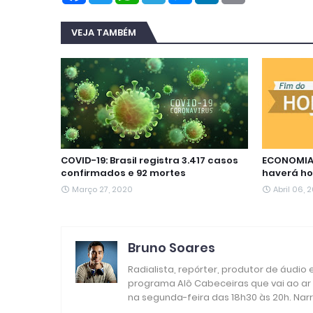
c
i
a
l
s
n
a
e
t
t
e
s
k
i
b
t
s
g
e
e
l
VEJA TAMBÉM
o
e
A
r
n
d
o
r
p
a
g
I
k
p
m
e
n
r
COVID-19: Brasil registra 3.417 casos
ECONOMIA:
confirmados e 92 mortes
haverá ho
Março 27, 2020
Abril 06, 
Bruno Soares
Radialista, repórter, produtor de áudio
programa Alô Cabeceiras que vai ao ar
na segunda-feira das 18h30 às 20h. Nar