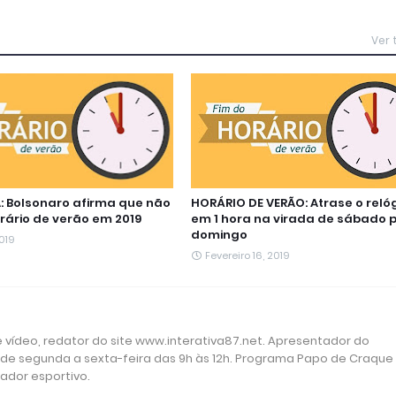
Ver
 Bolsonaro afirma que não
HORÁRIO DE VERÃO: Atrase o reló
rário de verão em 2019
em 1 hora na virada de sábado 
domingo
2019
Fevereiro 16, 2019
 e vídeo, redator do site www.interativa87.net. Apresentador do
 de segunda a sexta-feira das 9h às 12h. Programa Papo de Craque
rador esportivo.