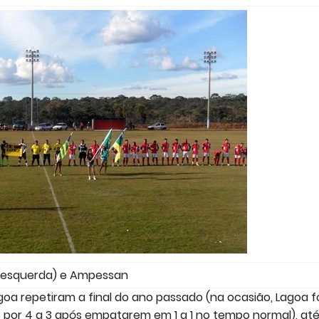
(esquerda) e Ampessan
oa repetiram a final do ano passado (na ocasião, Lagoa f
or 4 a 3 após empatarem em 1 a 1 no tempo normal), até