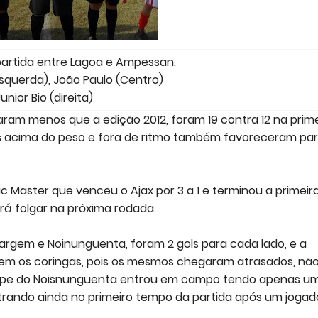
artida entre Lagoa e Ampessan.
querda), João Paulo (Centro)
unior Bio (direita)
ram menos que a edição 2012, foram 19 contra 12 na prime
res acima do peso e fora de ritmo também favoreceram pa
c Master que venceu o Ajax por 3 a 1 e terminou a primeir
rá folgar na próxima rodada.
argem e Noinunguenta, foram 2 gols para cada lado, e a
em os coringas, pois os mesmos chegaram atrasados, nã
uipe do Noisnunguenta entrou em campo tendo apenas u
trando ainda no primeiro tempo da partida após um jogad