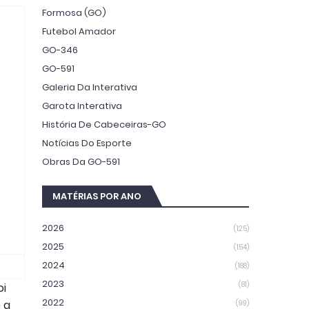
Formosa (GO)
Futebol Amador
GO-346
GO-591
Galeria Da Interativa
Garota Interativa
História De Cabeceiras-GO
Notícias Do Esporte
Obras Da GO-591
MATÉRIAS POR ANO
2026
(125)
2025
(154)
2024
(188)
2023
(81)
oi
2022
 a
(99)