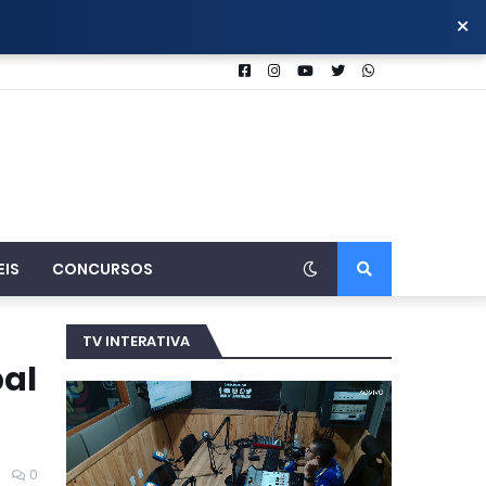
×
EIS
CONCURSOS
TV INTERATIVA
al
0