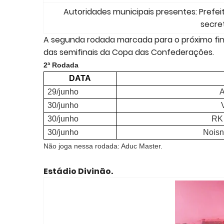
Autoridades municipais presentes: Prefei
secret
A segunda rodada marcada para o próximo fina
das semifinais da Copa das Confederações.
2ª Rodada
DATA
29/junho
A
30/junho
30/junho
RK 
30/junho
Noisn
Não joga nessa rodada: Aduc Master.
Estádio Divinão.