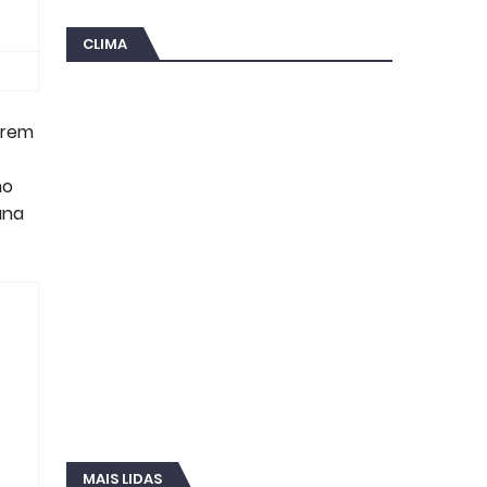
CLIMA
irem
mo
ana
MAIS LIDAS