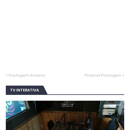
Postagem Anterior
Próxima Postagem
TV INTERATIVA