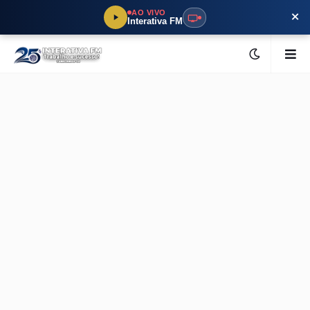
×
AO VIVO
Interativa FM