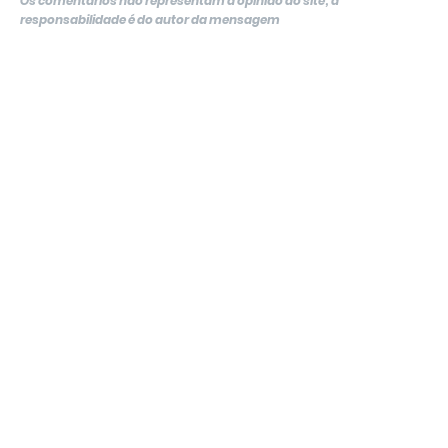
Os comentários não representam a opinião do site; a
responsabilidade é do autor da mensagem