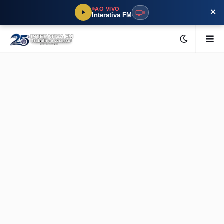
×
AO VIVO
Interativa FM