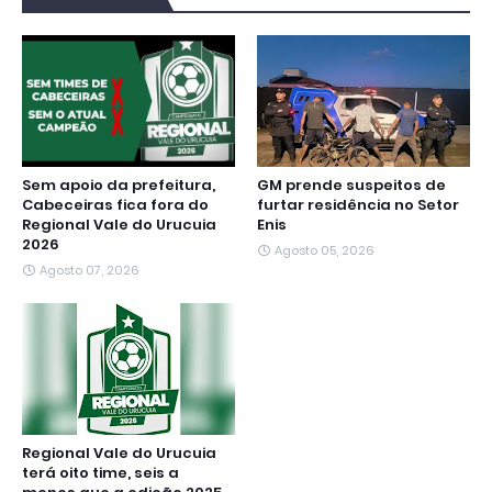
o
e
A
r
n
d
o
r
p
a
g
I
k
p
m
e
n
r
Sem apoio da prefeitura,
GM prende suspeitos de
Cabeceiras fica fora do
furtar residência no Setor
Regional Vale do Urucuia
Enis
2026
Agosto 05, 2026
Agosto 07, 2026
Regional Vale do Urucuia
terá oito time, seis a