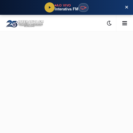
×
AO VIVO
Interativa FM