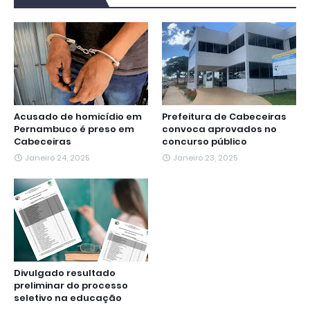
o
e
A
r
n
d
o
r
p
a
g
I
k
p
m
e
n
r
Acusado de homicídio em
Prefeitura de Cabeceiras
Pernambuco é preso em
convoca aprovados no
Cabeceiras
concurso público
Janeiro 24, 2025
Janeiro 23, 2025
Divulgado resultado
preliminar do processo
seletivo na educação